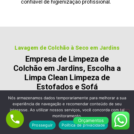
confiável de higienização profissional.
Lavagem de Colchão à Seco em Jardins
Empresa de Limpeza de
Colchão em Jardins, Escolha a
Limpa Clean Limpeza de
Estofados e Sofá
Nós armazenamos dados temporariamente para melhorar a sua
Nossos clientes são fiéis pois gostara dos nossos
experiência de navegação e recomendar conteúdo de seu
serviços e nos recomendam, veja alguns desses
interesse. Ao utilizar nossos serviços, você concorda com tal
comentários:
monitoramento.
Orçamentos
Prosseguir
Política de privacidade