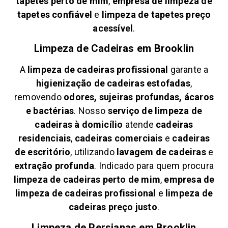
tapetes perto de mim
,
empresa de limpeza de
tapetes confiável
e
limpeza de tapetes preço
acessível
.
Limpeza de Cadeiras em
Brooklin
A
limpeza de cadeiras profissional
garante a
higienização de cadeiras estofadas
,
removendo
odores, sujeiras profundas, ácaros
e bactérias
. Nosso
serviço de limpeza de
cadeiras à domicílio
atende
cadeiras
residenciais
,
cadeiras comerciais
e
cadeiras
de escritório
, utilizando
lavagem de cadeiras
e
extração profunda
. Indicado para quem procura
limpeza de cadeiras perto de mim
,
empresa de
limpeza de cadeiras profissional
e
limpeza de
cadeiras preço justo
.
Limpeza de Persianas em
Brooklin