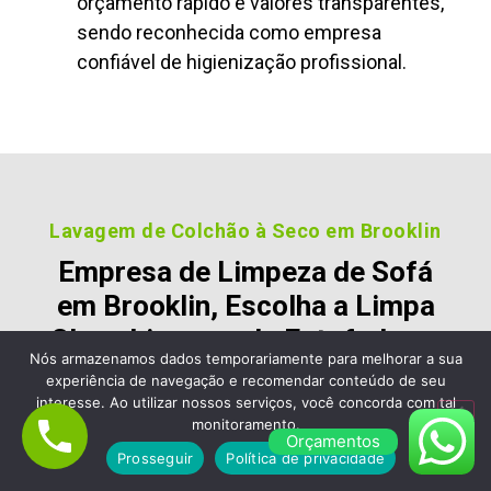
orçamento rápido e valores transparentes,
sendo reconhecida como empresa
confiável de higienização profissional.
Lavagem de Colchão à Seco em Brooklin
Empresa de Limpeza de Sofá
em Brooklin, Escolha a Limpa
Clean Limpeza de Estofados e
Nós armazenamos dados temporariamente para melhorar a sua
Colchão
experiência de navegação e recomendar conteúdo de seu
interesse. Ao utilizar nossos serviços, você concorda com tal
Nossos clientes são fiéis pois gostara dos nossos
monitoramento.
Orçamentos
serviços e nos recomendam, veja alguns desses
Prosseguir
Política de privacidade
comentários: