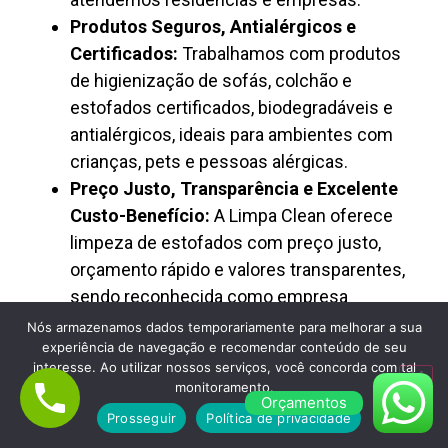
Produtos Seguros, Antialérgicos e
Certificados:
Trabalhamos com produtos
de higienização de sofás, colchão e
estofados certificados, biodegradáveis e
antialérgicos, ideais para ambientes com
crianças, pets e pessoas alérgicas.
Preço Justo, Transparência e Excelente
Custo-Benefício:
A Limpa Clean oferece
limpeza de estofados com preço justo,
orçamento rápido e valores transparentes,
sendo reconhecida como empresa
confiável de higienização profissional.
Nós armazenamos dados temporariamente para melhorar a sua
experiência de navegação e recomendar conteúdo de seu
interesse. Ao utilizar nossos serviços, você concorda com tal
monitoramento.
Orçamentos
Prosseguir
Política de privacidade