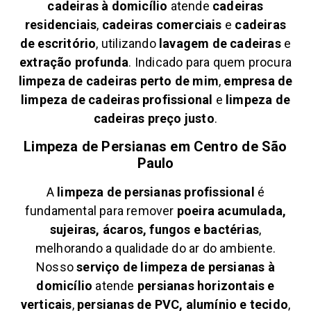
cadeiras à domicílio
atende
cadeiras
residenciais
,
cadeiras comerciais
e
cadeiras
de escritório
, utilizando
lavagem de cadeiras
e
extração profunda
. Indicado para quem procura
limpeza de cadeiras perto de mim
,
empresa de
limpeza de cadeiras profissional
e
limpeza de
cadeiras preço justo
.
Limpeza de Persianas em
Centro de São
Paulo
A
limpeza de persianas profissional
é
fundamental para remover
poeira acumulada,
sujeiras, ácaros, fungos e bactérias
,
melhorando a qualidade do ar do ambiente.
Nosso
serviço de limpeza de persianas à
domicílio
atende
persianas horizontais e
verticais
,
persianas de PVC, alumínio e tecido
,