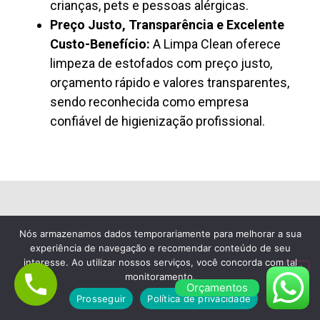
crianças, pets e pessoas alérgicas.
Preço Justo, Transparência e Excelente
Custo-Benefício:
A Limpa Clean oferece
limpeza de estofados com preço justo,
orçamento rápido e valores transparentes,
sendo reconhecida como empresa
confiável de higienização profissional.
Lavagem de Colchão à Seco em Embu das
Nós armazenamos dados temporariamente para melhorar a sua
Artes
experiência de navegação e recomendar conteúdo de seu
interesse. Ao utilizar nossos serviços, você concorda com tal
Empresa de Limpeza de Sofá
monitoramento.
Orçamentos
em Embu das Artes, Escolha a
Prosseguir
Política de privacidade
Limpa Clean Limpeza de