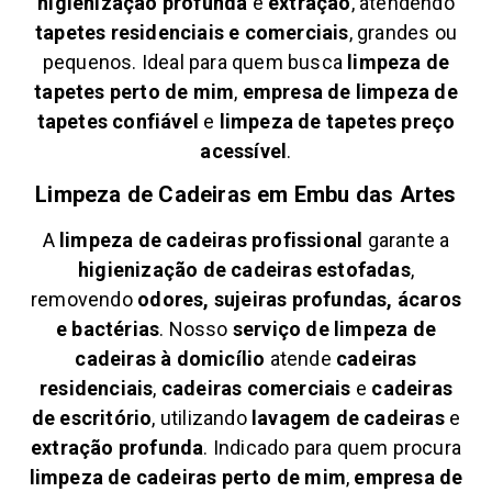
higienização profunda
e
extração
, atendendo
tapetes residenciais e comerciais
, grandes ou
pequenos. Ideal para quem busca
limpeza de
tapetes perto de mim
,
empresa de limpeza de
tapetes confiável
e
limpeza de tapetes preço
acessível
.
Limpeza de Cadeiras em
Embu das Artes
A
limpeza de cadeiras profissional
garante a
higienização de cadeiras estofadas
,
removendo
odores, sujeiras profundas, ácaros
e bactérias
. Nosso
serviço de limpeza de
cadeiras à domicílio
atende
cadeiras
residenciais
,
cadeiras comerciais
e
cadeiras
de escritório
, utilizando
lavagem de cadeiras
e
extração profunda
. Indicado para quem procura
limpeza de cadeiras perto de mim
,
empresa de