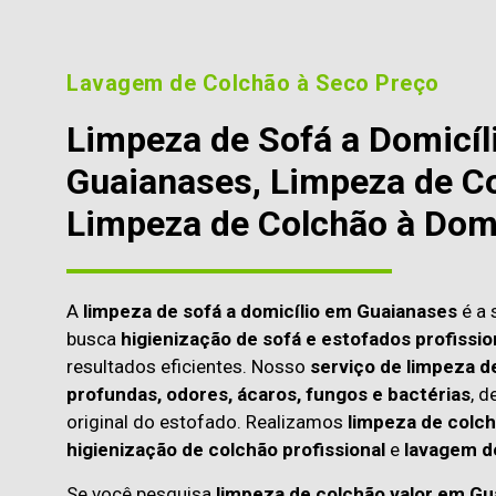
Lavagem de Colchão à Seco Preço
Limpeza de Sofá a Domicíl
Guaianases, Limpeza de Co
Limpeza de Colchão à Domi
A
limpeza de sofá a domicílio em Guaianases
é a 
busca
higienização de sofá e estofados profissio
resultados eficientes. Nosso
serviço de limpeza d
profundas, odores, ácaros, fungos e bactérias
, d
original do estofado. Realizamos
limpeza de colch
higienização de colchão profissional
e
lavagem d
Se você pesquisa
limpeza de colchão valor em Gu