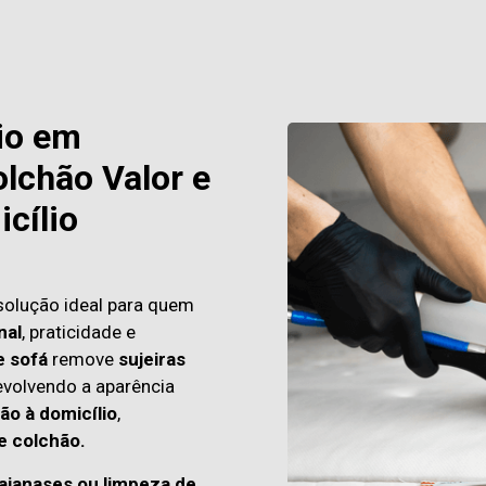
io em
lchão Valor e
cílio
solução ideal para quem
nal
, praticidade e
e sofá
remove
sujeiras
evolvendo a aparência
ão à domicílio
,
e colchão.
aianases ou limpeza de