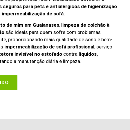
 seguros para pets e antialérgicos de higienização
e impermeabilização de sofá.
rto de mim em Guaianases
,
limpeza de colchão à
ão
são ideais para quem sofre com problemas
rinite, proporcionando mais qualidade de sono e bem-
os
impermeabilização de sofá profissional
, serviço
etora invisível no estofado
contra
líquidos,
itando a manutenção diária e limpeza.
IDO