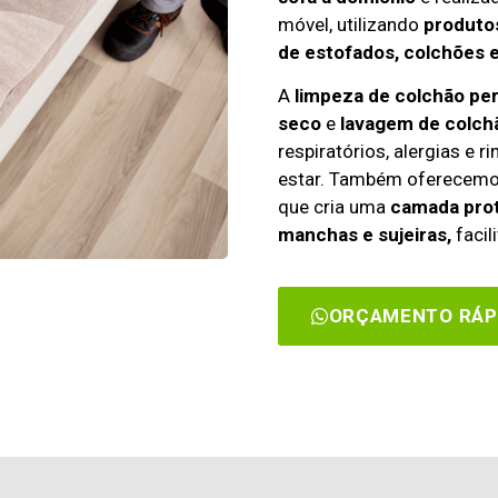
móvel, utilizando
produtos
de estofados, colchões 
A
limpeza de colchão pe
seco
e
lavagem de colch
respiratórios, alergias e 
estar. Também oferecem
que cria uma
camada prot
manchas e sujeiras,
facil
ORÇAMENTO RÁP