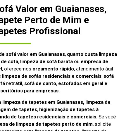
ofá Valor em Guaianases,
apete Perto de Mim e
apetes Profissional
de sofá valor em Guaianases
,
quanto custa limpeza
 de sofá
,
limpeza de sofá barata
ou
empresa de
l
, oferecemos
orçamento rápido
, atendimento ágil
s
limpeza de
sofás residenciais e comerciais
,
sofá
fá retrátil
,
sofá de canto
,
estofados em geral e
escritórios para empresas.
m
limpeza de tapetes em Guaianases, limpeza de
agem de tapetes
,
higienização de tapetes à
unda de tapetes residenciais e comerciais
. Se você
sa de limpeza de tapetes perto de mim
, solicite