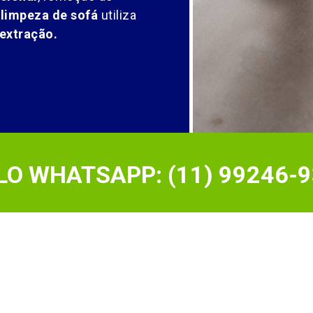
 limpeza de sofá
utiliza
extração.
O WHATSAPP: (11) 99246-9