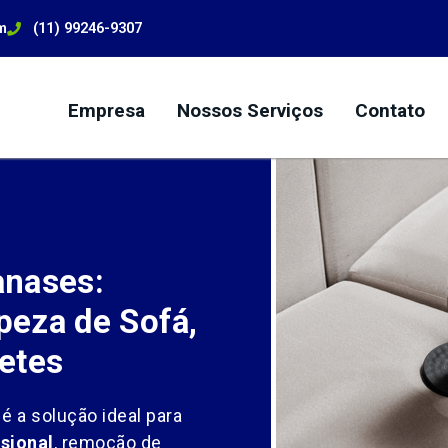
m
(11) 99246-9307
Empresa
Nossos Serviços
Contato
anases:
eza de Sofá,
etes
é a solução ideal para
sional
, remoção de