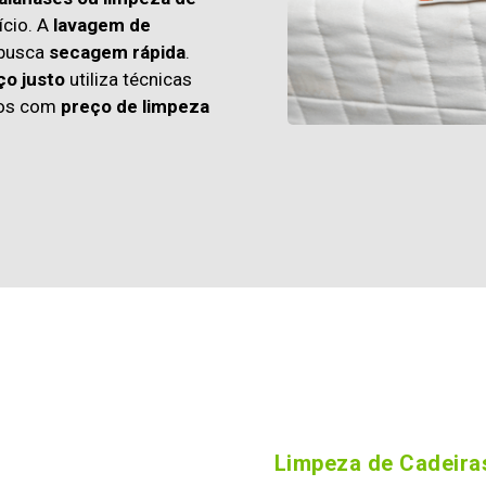
cio. A
lavagem de
 busca
secagem rápida
.
ço justo
utiliza técnicas
os com
preço de limpeza
Limpeza de Cadeiras