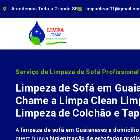
Atendemos Toda a Grande SP
limpaclean11@gmail.co
Serviço de Limpeza de Sofá Profissional
Limpeza de Sofá em Guai
Chame a Limpa Clean Limp
Limpeza de Colchão e Tap
A
limpeza de sofá em Guaianases a domicílio
quem busca
higienização de estofados profis