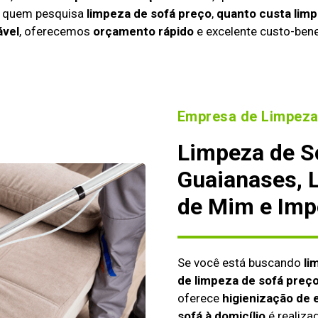
a quem pesquisa
limpeza de sofá preço
,
quanto custa limp
ável
, oferecemos
orçamento rápido
e excelente custo-bene
Empresa de Limpeza
Limpeza de S
Guaianases, 
de Mim e Imp
Se você está buscando
li
de limpeza de sofá preç
oferece
higienização de 
sofá à domicílio
é realiza