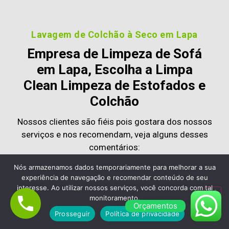
Lavagem de Colchão à Seco em Lapa
Empresa de Limpeza de Sofá
em Lapa, Escolha a Limpa
Clean Limpeza de Estofados e
Colchão
Nossos clientes são fiéis pois gostara dos nossos
serviços e nos recomendam, veja alguns desses
comentários:
Nós armazenamos dados temporariamente para melhorar a sua
experiência de navegação e recomendar conteúdo de seu
interesse. Ao utilizar nossos serviços, você concorda com tal
monitoramento.
Contratei a
Limpa Clean
para
limpeza de sofá
Orçamentos
Prosseguir
Política de privacidade
profissional à domicílio
e fiquei