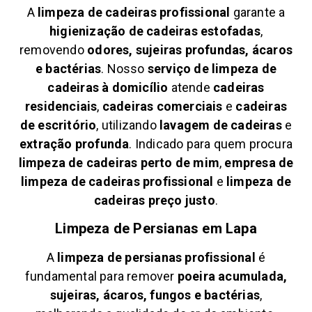
A
limpeza de cadeiras profissional
garante a
higienização de cadeiras estofadas
,
removendo
odores, sujeiras profundas, ácaros
e bactérias
. Nosso
serviço de limpeza de
cadeiras à domicílio
atende
cadeiras
residenciais
,
cadeiras comerciais
e
cadeiras
de escritório
, utilizando
lavagem de cadeiras
e
extração profunda
. Indicado para quem procura
limpeza de cadeiras perto de mim
,
empresa de
limpeza de cadeiras profissional
e
limpeza de
cadeiras preço justo
.
Limpeza de Persianas em
Lapa
A
limpeza de persianas profissional
é
fundamental para remover
poeira acumulada,
sujeiras, ácaros, fungos e bactérias
,