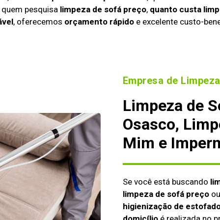
a quem pesquisa
limpeza de sofá preço
,
quanto custa limp
ável
, oferecemos
orçamento rápido
e excelente custo-bene
Empresa de Limpeza
Limpeza de S
Osasco, Limp
Mim e Imperm
Se você está buscando
li
limpeza de sofá preço
o
higienização de estofado
domicílio
é realizada no p