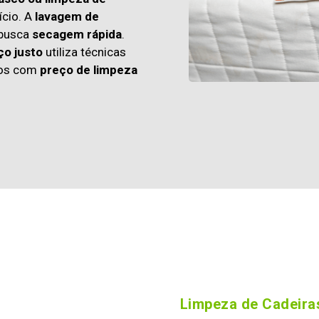
cio. A
lavagem de
 busca
secagem rápida
.
ço justo
utiliza técnicas
os com
preço de limpeza
Limpeza de Cadeiras