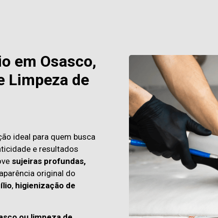
io em Osasco,
e Limpeza de
ção ideal para quem busca
raticidade e resultados
ove
sujeiras profundas,
aparência original do
lio
,
higienização de
asco ou limpeza de