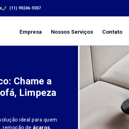
m
(11) 99246-9307
Empresa
Nossos Serviços
Contato
co: Chame a
ofá, Limpeza
solução ideal para quem
l
, remoção de
ácaros,