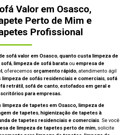
ofá Valor em Osasco,
apete Perto de Mim e
apetes Profissional
de sofá valor em Osasco
,
quanto custa limpeza de
 sofá
,
limpeza de sofá barata
ou
empresa de
l
, oferecemos
orçamento rápido
, atendimento ágil
s
limpeza de
sofás residenciais e comerciais
,
sofá
fá retrátil
,
sofá de canto
,
estofados em geral e
escritórios para empresas.
m
limpeza de tapetes em Osasco, limpeza de
agem de tapetes
,
higienização de tapetes à
unda de tapetes residenciais e comerciais
. Se você
sa de limpeza de tapetes perto de mim
, solicite