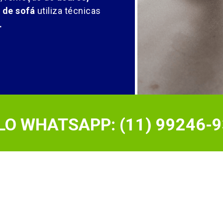
 de sofá
utiliza técnicas
.
O WHATSAPP: (11) 99246-9