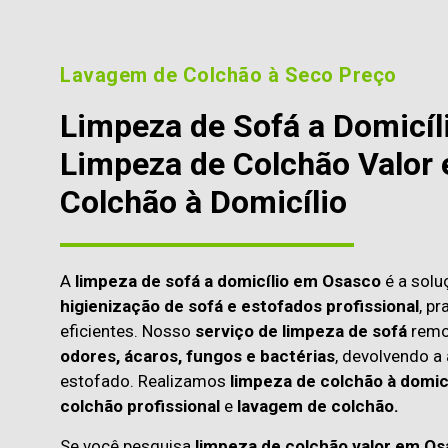
Lavagem de Colchão à Seco Preço
Limpeza de Sofá a Domicíl
Limpeza de Colchão Valor 
Colchão à Domicílio
A
limpeza de sofá a domicílio em Osasco
é a solu
higienização de sofá e estofados profissional
, p
eficientes. Nosso
serviço de limpeza de sofá
rem
odores, ácaros, fungos e bactérias
, devolvendo a 
estofado. Realizamos
limpeza de colchão à domicí
colchão profissional
e
lavagem de colchão.
Se você pesquisa
limpeza de colchão valor em Os