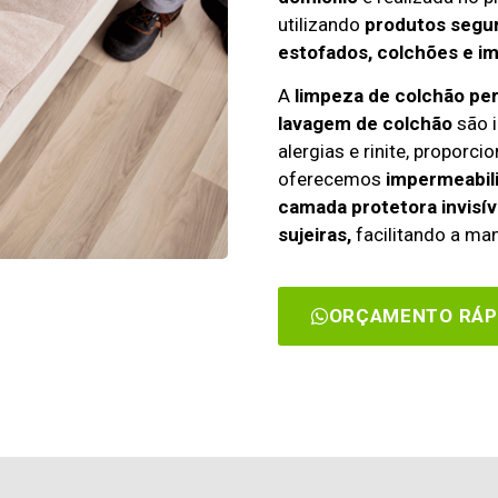
utilizando
produtos segur
estofados, colchões e i
A
limpeza de colchão pe
lavagem de colchão
são i
alergias e rinite, propor
oferecemos
impermeabili
camada protetora invisív
sujeiras,
facilitando a man
ORÇAMENTO RÁP