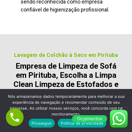
sendo reconhecida como empresa
confiável de higienização profissional.
Lavagem de Colchão à Seco em Pirituba
Empresa de Limpeza de Sofá
em Pirituba, Escolha a Limpa
Clean Limpeza de Estofados e
Colchão
Nós armazenamos dados temporariamente para melhorar a sua
experiência de navegação e recomendar conteúdo de seu
Nossos clientes são fiéis pois gostara dos nossos
interesse. Ao utilizar nossos serviços, você concorda com tal
serviços e nos recomendam, veja alguns desses
monitoramento.
Orçamentos
comentários:
Prosseguir
Política de privacidade