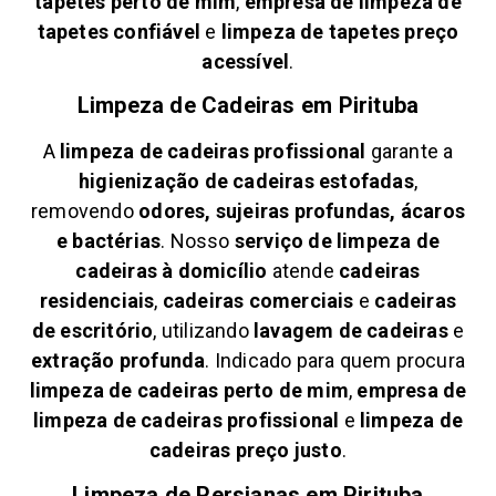
tapetes perto de mim
,
empresa de limpeza de
tapetes confiável
e
limpeza de tapetes preço
acessível
.
Limpeza de Cadeiras em
Pirituba
A
limpeza de cadeiras profissional
garante a
higienização de cadeiras estofadas
,
removendo
odores, sujeiras profundas, ácaros
e bactérias
. Nosso
serviço de limpeza de
cadeiras à domicílio
atende
cadeiras
residenciais
,
cadeiras comerciais
e
cadeiras
de escritório
, utilizando
lavagem de cadeiras
e
extração profunda
. Indicado para quem procura
limpeza de cadeiras perto de mim
,
empresa de
limpeza de cadeiras profissional
e
limpeza de
cadeiras preço justo
.
Limpeza de Persianas em
Pirituba