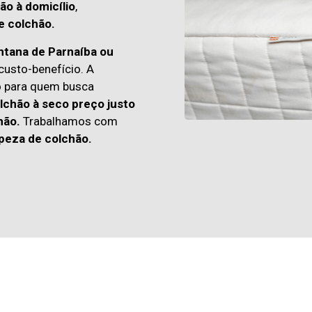
ão à domicílio
,
e colchão.
ntana de Parnaíba ou
usto-benefício. A
o para quem busca
lchão à seco preço justo
hão.
Trabalhamos com
peza de colchão.