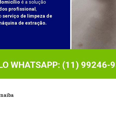
domicílio
é a solução
dos profissional
,
o
serviço de limpeza de
máquina de extração.
O WHATSAPP: (11) 99246-9
rnaíba