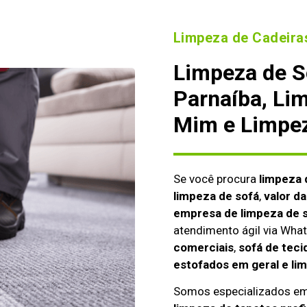
Limpeza de Cadeiras
Limpeza de S
Parnaíba, Li
Mim e Limpez
Se você procura
limpeza 
limpeza de sofá
,
valor d
empresa de limpeza de s
atendimento ágil via Wh
comerciais
,
sofá de teci
estofados em geral e li
Somos especializados e