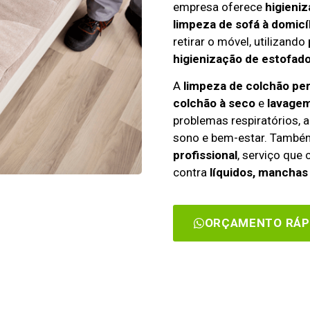
empresa oferece
higieniz
limpeza de sofá à domicí
retirar o móvel, utilizando
higienização de estofado
A
limpeza de colchão pe
colchão à seco
e
lavagem
problemas respiratórios, a
sono e bem-estar. Tamb
profissional
, serviço que
contra
líquidos, manchas 
ORÇAMENTO RÁP