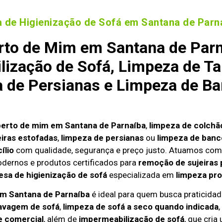
 de Higienização de Sofá em Santana de Parn
rto de Mim em Santana de Parn
lização de Sofá, Limpeza de Ta
a de Persianas e Limpeza de Ba
perto de mim em Santana de Parnaíba
,
limpeza de colchão
iras estofadas
,
limpeza de persianas
ou
limpeza de banc
ílio
com qualidade, segurança e preço justo. Atuamos com
odernos e produtos certificados para
remoção de sujeiras 
sa de higienização de sofá
especializada em
limpeza pro
 em Santana de Parnaíba
é ideal para quem busca praticidade
avagem de sofá
,
limpeza de sofá a seco quando indicada
,
e comercial
, além de
impermeabilização de sofá
, que cria