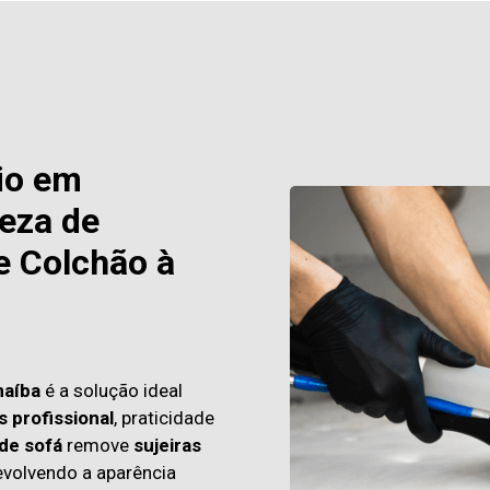
io em
eza de
e Colchão à
naíba
é a solução ideal
s profissional
, praticidade
de sofá
remove
sujeiras
evolvendo a aparência