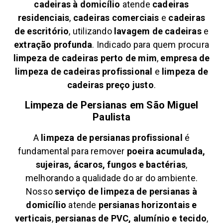
cadeiras à domicílio
atende
cadeiras
residenciais
,
cadeiras comerciais
e
cadeiras
de escritório
, utilizando
lavagem de cadeiras
e
extração profunda
. Indicado para quem procura
limpeza de cadeiras perto de mim
,
empresa de
limpeza de cadeiras profissional
e
limpeza de
cadeiras preço justo
.
Limpeza de Persianas em
São Miguel
Paulista
A
limpeza de persianas profissional
é
fundamental para remover
poeira acumulada,
sujeiras, ácaros, fungos e bactérias
,
melhorando a qualidade do ar do ambiente.
Nosso
serviço de limpeza de persianas à
domicílio
atende
persianas horizontais e
verticais
,
persianas de PVC, alumínio e tecido
,