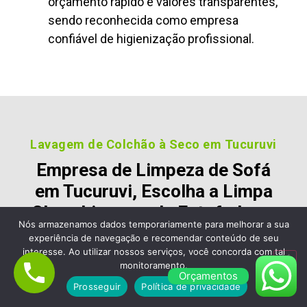
orçamento rápido e valores transparentes,
sendo reconhecida como empresa
confiável de higienização profissional.
Lavagem de Colchão à Seco em Tucuruvi
Empresa de Limpeza de Sofá
em Tucuruvi, Escolha a Limpa
Clean Limpeza de Estofados e
Nós armazenamos dados temporariamente para melhorar a sua
Colchão
experiência de navegação e recomendar conteúdo de seu
interesse. Ao utilizar nossos serviços, você concorda com tal
Nossos clientes são fiéis pois gostara dos nossos
monitoramento.
Orçamentos
serviços e nos recomendam, veja alguns desses
Prosseguir
Política de privacidade
comentários: