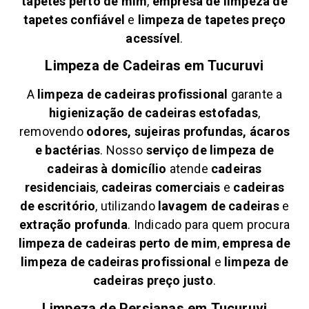
tapetes perto de mim
,
empresa de limpeza de
tapetes confiável
e
limpeza de tapetes preço
acessível
.
Limpeza de Cadeiras em
Tucuruvi
A
limpeza de cadeiras profissional
garante a
higienização de cadeiras estofadas
,
removendo
odores, sujeiras profundas, ácaros
e bactérias
. Nosso
serviço de limpeza de
cadeiras à domicílio
atende
cadeiras
residenciais
,
cadeiras comerciais
e
cadeiras
de escritório
, utilizando
lavagem de cadeiras
e
extração profunda
. Indicado para quem procura
limpeza de cadeiras perto de mim
,
empresa de
limpeza de cadeiras profissional
e
limpeza de
cadeiras preço justo
.
Limpeza de Persianas em
Tucuruvi