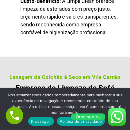
Custo-Benefício:
A Limpa Clean oferece
limpeza de estofados com preço justo,
orçamento rápido e valores transparentes,
sendo reconhecida como empresa
confiável de higienização profissional.
Lavagem de Colchão à Seco em Vila Carrão
Empresa de Limpeza de Sofá
em Vila Carrão, Escolha a
Nós armazenamos dados temporariamente para melhorar a sua
experiência de navegação e recomendar conteúdo de seu
Limpa Clean Limpeza de
interesse. Ao utilizar nossos serviços, você concorda com tal
monitoramento.
Estofados e Colchão
Orçamentos
Prosseguir
Política de privacidade
Nossos clientes são fiéis pois gostara dos nossos