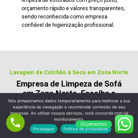
orçamento rápido e valores transparentes,
sendo reconhecida como empresa
confiável de higienização profissional.
Lavagem de Colchão à Seco em Zona Norte
Empresa de Limpeza de Sofá
em Zona Norte, Escolha a
Limpa Clean Limpeza de
Nós armazenamos dados temporariamente para melhorar a sua
experiência de navegação e recomendar conteúdo de seu
Estofados e Colchão
interesse. Ao utilizar nossos serviços, você concorda com tal
monitoramento.
Orçamentos
Nossos clientes são fiéis pois gostara dos nossos
Prosseguir
Política de privacidade
serviços e nos recomendam, veja alguns desses