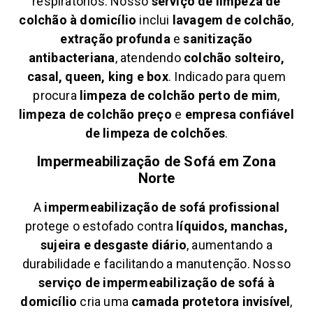
respiratórios. Nosso
serviço de limpeza de
colchão à domicílio
inclui
lavagem de colchão
,
extração profunda
e
sanitização
antibacteriana
, atendendo
colchão solteiro,
casal, queen, king e box
. Indicado para quem
procura
limpeza de colchão perto de mim
,
limpeza de colchão preço
e
empresa confiável
de limpeza de colchões
.
Impermeabilização de Sofá em
Zona
Norte
A
impermeabilização de sofá profissional
protege o estofado contra
líquidos, manchas,
sujeira e desgaste diário
, aumentando a
durabilidade e facilitando a manutenção. Nosso
serviço de impermeabilização de sofá à
domicílio
cria uma
camada protetora invisível
,