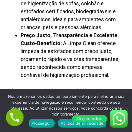
de higienização de sofás, colchão e
estofados certificados, biodegradáveis e
antialérgicos, ideais para ambientes com
crianças, pets e pessoas alérgicas.
Preço Justo, Transparência e Excelente
Custo-Benefício:
A Limpa Clean oferece
limpeza de estofados com preço justo,
orçamento rápido e valores transparentes,
sendo reconhecida como empresa
confiável de higienização profissional.
Nós armazenamos dados temporariamente para melhorar a sua
experiência de navegação e recomendar conteúdo de seu
interesse. Ao utilizar nossos serviços, você concorda com tal
monitoramento.
Orçamentos
Lavagem de Colchão à Seco em
Prosseguir
Política de privacidade
Americanópolis