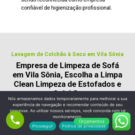
confiável de higienização profissional.
Lavagem de Colchão à Seco em Vila Sônia
Empresa de Limpeza de Sofá
em Vila Sônia, Escolha a Limpa
Clean Limpeza de Estofados e
Colchão
Nós armazenamos dados temporariamente para melhorar a sua
experiência de navegação e recomendar conteúdo de seu
Nossos clientes são fiéis pois gostara dos nossos
interesse. Ao utilizar nossos serviços, você concorda com tal
serviços e nos recomendam, veja alguns desses
monitoramento.
comentários:
Orçamentos
Prosseguir
Política de privacidade