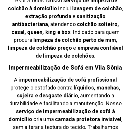
respiratórios. Nosso
serviço de limpeza de
colchão à domicílio
inclui
lavagem de colchão
,
extração profunda
e
sanitização
antibacteriana
, atendendo
colchão solteiro,
casal, queen, king e box
. Indicado para quem
procura
limpeza de colchão perto de mim
,
limpeza de colchão preço
e
empresa confiável
de limpeza de colchões
.
Impermeabilização de Sofá em
Vila Sônia
A
impermeabilização de sofá profissional
protege o estofado contra
líquidos, manchas,
sujeira e desgaste diário
, aumentando a
durabilidade e facilitando a manutenção. Nosso
serviço de impermeabilização de sofá à
domicílio
cria uma
camada protetora invisível
,
sem alterar a textura do tecido. Trabalhamos