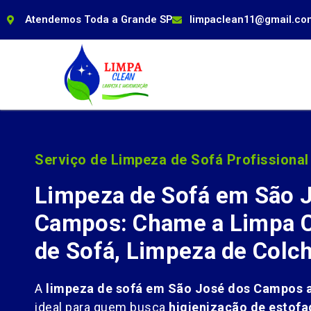
Atendemos Toda a Grande SP
limpaclean11@gmail.co
Serviço de Limpeza de Sofá Profissional
Limpeza de Sofá em São 
Campos: Chame a Limpa C
de Sofá, Limpeza de Colc
A
limpeza de sofá em São José dos Campos a
ideal para quem busca
higienização de estofa