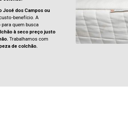
ão José dos Campos ou
usto-benefício. A
o para quem busca
lchão à seco preço justo
hão.
Trabalhamos com
peza de colchão.