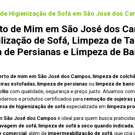
de Higienização de Sofá em São José dos C
rto de Mim em São José dos C
lização de Sofá, Limpeza de Ta
a de Persianas e Limpeza de Ba
perto de mim em São José dos Campos
,
limpeza de colchã
iras estofadas
,
limpeza de persianas
ou
limpeza de banc
ílio
com qualidade, segurança e preço justo. Atuamos com
odernos e produtos certificados para
remoção de sujeiras 
sa de higienização de sofá
especializada em
limpeza pro
 em São José dos Campos
é ideal para quem busca praticidad
avagem de sofá
,
limpeza de sofá a seco quando indicada
,
e comercial
, além de
impermeabilização de sofá
, que cria