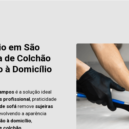
io em São
 de Colchão
o à Domicílio
Campos
é a solução ideal
s profissional
, praticidade
de sofá
remove
sujeiras
evolvendo a aparência
ão à domicílio
,
e colchão.