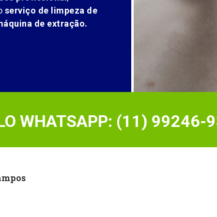
o
serviço de limpeza de
máquina de extração.
O WHATSAPP: (11) 99246-9
Campos