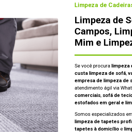
Limpeza de Cadeiras
Limpeza de S
Campos, Limp
Mim e Limpez
Se você procura
limpeza 
custa limpeza de sofá
,
v
empresa de limpeza de s
atendimento ágil via Wh
comerciais
,
sofá de teci
estofados em geral e li
Somos especializados e
limpeza de tapetes profi
tapetes à domicílio
e
lim