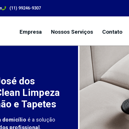
m
(11) 99246-9307
Empresa
Nossos Serviços
Contato
José dos
lean Limpeza
hão e Tapetes
 domicílio
é a solução
dos profissional
,