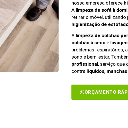
nossa empresa oferece
h
A
limpeza de sofá à domic
retirar o móvel, utilizando
higienização de estofado
A
limpeza de colchão p
colchão à seco
e
lavagem
problemas respiratórios, a
sono e bem-estar. Tamb
profissional
, serviço que
contra
líquidos, manchas 
ORÇAMENTO RÁP