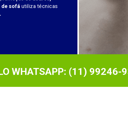
 de sofá
utiliza técnicas
.
O WHATSAPP: (11) 99246-9