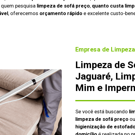
a quem pesquisa
limpeza de sofá preço
,
quanto custa limp
ável
, oferecemos
orçamento rápido
e excelente custo-bene
Empresa de Limpeza
Limpeza de S
Jaguaré, Lim
Mim e Imperm
Se você está buscando
li
limpeza de sofá preço
o
higienização de estofado
domicílio
é realizada no p