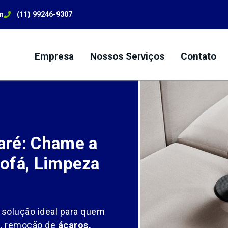
m
(11) 99246-9307
Empresa
Nossos Serviços
Contato
aré: Chame a
ofá, Limpeza
 solução ideal para quem
l
, remoção de
ácaros,