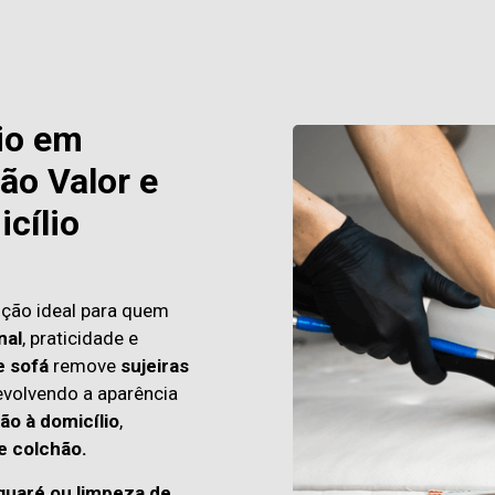
io em
ão Valor e
cílio
ução ideal para quem
nal
, praticidade e
e sofá
remove
sujeiras
evolvendo a aparência
ão à domicílio
,
e colchão.
guaré ou limpeza de