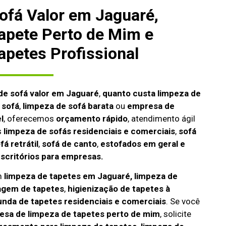
ofá Valor em Jaguaré,
apete Perto de Mim e
apetes Profissional
de sofá valor em Jaguaré
,
quanto custa limpeza de
 sofá
,
limpeza de sofá barata
ou
empresa de
l
, oferecemos
orçamento rápido
, atendimento ágil
s
limpeza de
sofás residenciais e comerciais
,
sofá
fá retrátil
,
sofá de canto
,
estofados em geral e
escritórios para empresas.
m
limpeza de tapetes em Jaguaré, limpeza de
agem de tapetes
,
higienização de tapetes à
unda de tapetes residenciais e comerciais
. Se você
sa de limpeza de tapetes perto de mim
, solicite