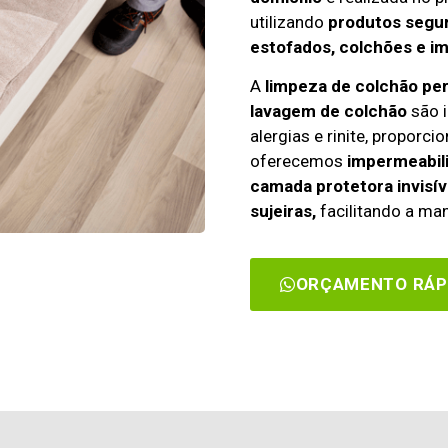
utilizando
produtos segur
estofados, colchões e i
A
limpeza de colchão pe
lavagem de colchão
são i
alergias e rinite, propor
oferecemos
impermeabili
camada protetora invisív
sujeiras,
facilitando a man
ORÇAMENTO RÁP