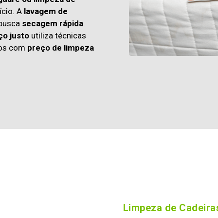
cio. A
lavagem de
 busca
secagem rápida
.
ço justo
utiliza técnicas
os com
preço de limpeza
Limpeza de Cadeiras