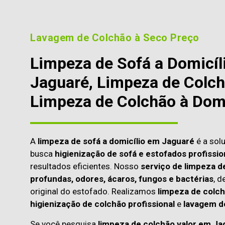
Lavagem de Colchão à Seco Preço
Limpeza de Sofá a Domicíl
Jaguaré, Limpeza de Colch
Limpeza de Colchão à Domi
A
limpeza de sofá a domicílio em Jaguaré
é a sol
busca
higienização de sofá e estofados profissio
resultados eficientes. Nosso
serviço de limpeza d
profundas, odores, ácaros, fungos e bactérias
, d
original do estofado. Realizamos
limpeza de colch
higienização de colchão profissional
e
lavagem d
Se você pesquisa
limpeza de colchão valor em Ja