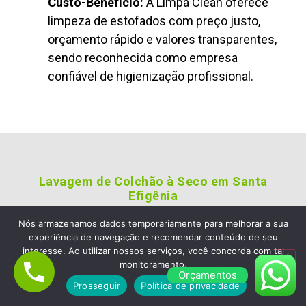
Custo-Benefício:
A Limpa Clean oferece
limpeza de estofados com preço justo,
orçamento rápido e valores transparentes,
sendo reconhecida como empresa
confiável de higienização profissional.
Lavagem de Colchão à Seco em Santa
Efigênia
Empresa de Limpeza de Sofá
Nós armazenamos dados temporariamente para melhorar a sua
experiência de navegação e recomendar conteúdo de seu
em Santa Efigênia, Escolha a
interesse. Ao utilizar nossos serviços, você concorda com tal
Limpa Clean Limpeza de
monitoramento.
Orçamentos
Estofados e Colchão
Prosseguir
Política de privacidade