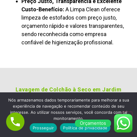
Preço Justo, Transparência e Excelente
Custo-Benefício:
A Limpa Clean oferece
limpeza de estofados com preço justo,
orçamento rápido e valores transparentes,
sendo reconhecida como empresa
confiável de higienização profissional.
Lavagem de Colchão à Seco em Jardim
Europa
Nós armazenamos dados temporariamente para melhorar a sua
Empresa de Limpeza de Sofá
experiência de navegação e recomendar conteúdo de seu
interesse. Ao utilizar nossos serviços, você concorda com tal
em Jardim Europa, Escolha a
monitoramento.
Orçamentos
Limpa Clean Limpeza de
Prosseguir
Política de privacidade
Estofados e Colchão