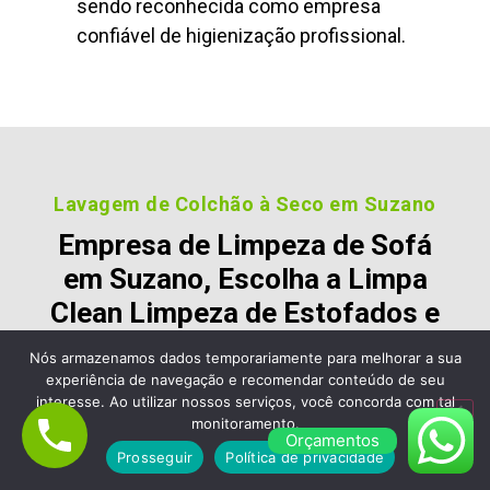
sendo reconhecida como empresa
confiável de higienização profissional.
Lavagem de Colchão à Seco em Suzano
Empresa de Limpeza de Sofá
em Suzano, Escolha a Limpa
Clean Limpeza de Estofados e
Colchão
Nós armazenamos dados temporariamente para melhorar a sua
experiência de navegação e recomendar conteúdo de seu
Nossos clientes são fiéis pois gostara dos nossos
interesse. Ao utilizar nossos serviços, você concorda com tal
serviços e nos recomendam, veja alguns desses
monitoramento.
Orçamentos
comentários:
Prosseguir
Política de privacidade