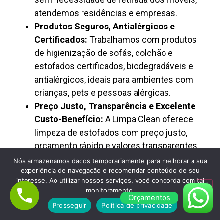
atendemos residências e empresas.
Produtos Seguros, Antialérgicos e
Certificados:
Trabalhamos com produtos
de higienização de sofás, colchão e
estofados certificados, biodegradáveis e
antialérgicos, ideais para ambientes com
crianças, pets e pessoas alérgicas.
Preço Justo, Transparência e Excelente
Custo-Benefício:
A Limpa Clean oferece
limpeza de estofados com preço justo,
orçamento rápido e valores transparentes,
sendo reconhecida como empresa
Nós armazenamos dados temporariamente para melhorar a sua
experiência de navegação e recomendar conteúdo de seu
confiável de higienização profissional.
interesse. Ao utilizar nossos serviços, você concorda com tal
monitoramento.
Orçamentos
Prosseguir
Política de privacidade