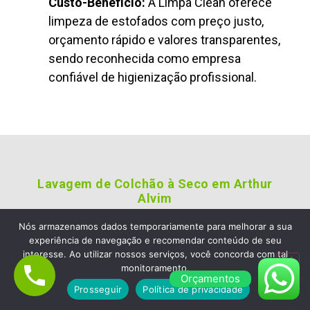
Custo-Benefício:
A Limpa Clean oferece
limpeza de estofados com preço justo,
orçamento rápido e valores transparentes,
sendo reconhecida como empresa
confiável de higienização profissional.
Lavagem de Colchão à Seco em Arthur
Alvim
Empresa de Limpeza de Sofá
Nós armazenamos dados temporariamente para melhorar a sua
experiência de navegação e recomendar conteúdo de seu
em Arthur Alvim, Escolha a
interesse. Ao utilizar nossos serviços, você concorda com tal
Limpa Clean Limpeza de
monitoramento.
Orçamentos
Estofados e Colchão
Prosseguir
Política de privacidade