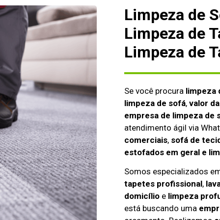
Limpeza de So
Limpeza de T
Limpeza de T
Se você procura
limpeza 
limpeza de sofá
,
valor d
empresa de limpeza de s
atendimento ágil via Wh
comerciais
,
sofá de teci
estofados em geral e li
Somos especializados e
tapetes profissional
,
lav
domicílio
e
limpeza prof
está buscando uma
empre