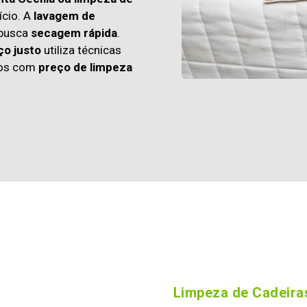
cio. A
lavagem de
 busca
secagem rápida
.
ço justo
utiliza técnicas
os com
preço de limpeza
Limpeza de Cadeiras