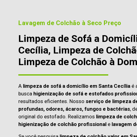
Lavagem de Colchão à Seco Preço
Limpeza de Sofá a Domicíl
Cecília, Limpeza de Colchã
Limpeza de Colchão à Domi
A
limpeza de sofá a domicílio em Santa Cecília
é 
busca
higienização de sofá e estofados profissio
resultados eficientes. Nosso
serviço de limpeza d
profundas, odores, ácaros, fungos e bactérias
, d
original do estofado. Realizamos
limpeza de colch
higienização de colchão profissional
e
lavagem d
Se você pesquisa
limpeza de colchão valor em San