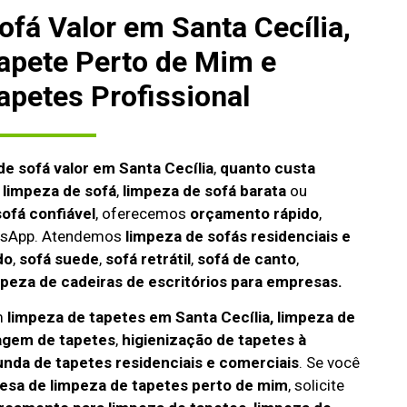
fá Valor em Santa Cecília,
apete Perto de Mim e
apetes Profissional
de sofá valor em Santa Cecília
,
quanto custa
a limpeza de sofá
,
limpeza de sofá barata
ou
ofá confiável
, oferecemos
orçamento rápido
,
atsApp. Atendemos
limpeza de
sofás residenciais e
do
,
sofá suede
,
sofá retrátil
,
sofá de canto
,
mpeza de cadeiras de escritórios para empresas.
m
limpeza de tapetes em Santa Cecília, limpeza de
agem de tapetes
,
higienização de tapetes à
unda de tapetes residenciais e comerciais
. Se você
sa de limpeza de tapetes perto de mim
, solicite