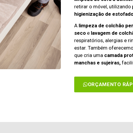
retirar o móvel, utilizando
higienização de estofado
A
limpeza de colchão pe
seco
e
lavagem de colch
respiratórios, alergias e 
estar. Também oferecem
que cria uma
camada prot
manchas e sujeiras,
facil
ORÇAMENTO RÁP