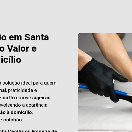
io em Santa
o Valor e
cílio
a solução ideal para quem
nal
, praticidade e
e sofá
remove
sujeiras
evolvendo a aparência
ão à domicílio
,
e colchão.
ta Cecília ou limpeza de