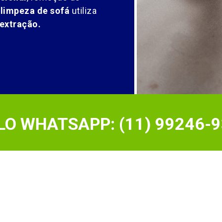
 limpeza de sofá
utiliza
extração.
O WHATSAPP: (11) 99246-9