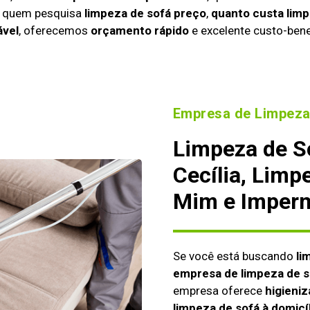
a quem pesquisa
limpeza de sofá preço
,
quanto custa limp
ável
, oferecemos
orçamento rápido
e excelente custo-bene
Empresa de Limpeza
Limpeza de S
Cecília, Limp
Mim e Imperm
Se você está buscando
li
empresa de limpeza de s
empresa oferece
higieniz
limpeza de sofá à domicí