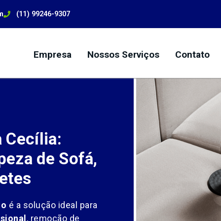
m
(11) 99246-9307
Empresa
Nossos Serviços
Contato
Cecília:
eza de Sofá,
etes
io
é a solução ideal para
sional
, remoção de