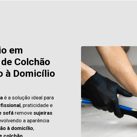
io em
 de Colchão
o à Domicílio
ta
é a solução ideal para
fissional
, praticidade e
e sofá
remove
sujeiras
evolvendo a aparência
ão à domicílio
,
e colchão.