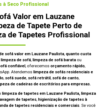
 à Seco Profissional
ofá Valor em Lauzane
peza de Tapete Perto de
a de Tapetes Profissional
de sofá valor em Lauzane Paulista
,
quanto custa
a limpeza de sofá
,
limpeza de sofá barata
ou
ofá confiável
, oferecemos
orçamento rápido
,
atsApp. Atendemos
limpeza de
sofás residenciais e
do
,
sofá suede
,
sofá retrátil
,
sofá de canto
,
mpeza de cadeiras de escritórios para empresas.
m
limpeza de tapetes em Lauzane Paulista, limpeza
lavagem de tapetes
,
higienização de tapetes à
unda de tapetes residenciais e comerciais
. Se você