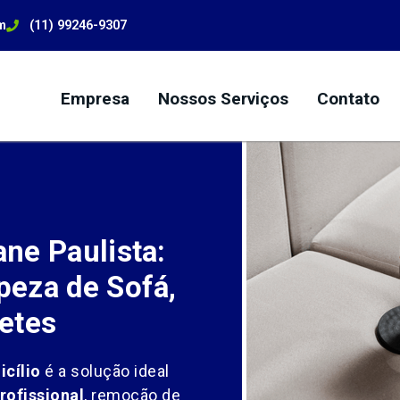
m
(11) 99246-9307
Empresa
Nossos Serviços
Contato
ne Paulista:
eza de Sofá,
etes
icílio
é a solução ideal
rofissional
, remoção de