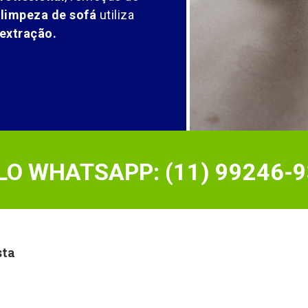
 limpeza de sofá
utiliza
extração.
O WHATSAPP: (11) 99246-9
sta