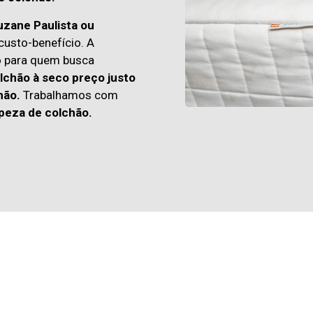
uzane Paulista ou
usto-benefício. A
o para quem busca
lchão à seco preço justo
hão.
Trabalhamos com
peza de colchão.