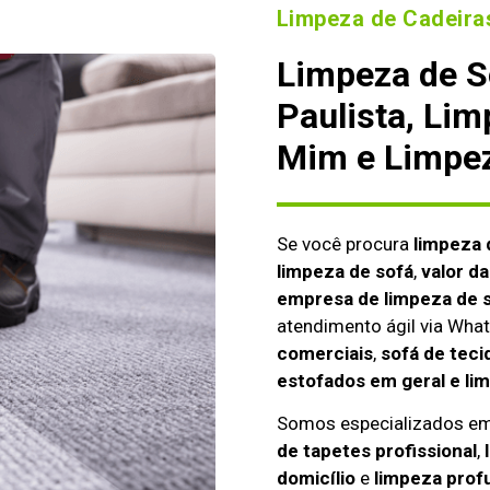
Limpeza de Cadeiras
Limpeza de S
Paulista, Lim
Mim e Limpez
Se você procura
limpeza 
limpeza de sofá
,
valor d
empresa de limpeza de s
atendimento ágil via Wh
comerciais
,
sofá de teci
estofados em geral e li
Somos especializados e
de tapetes profissional
,
domicílio
e
limpeza prof