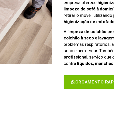
empresa oferece
higieniz
limpeza de sofá à domicí
retirar o móvel, utilizando
higienização de estofado
A
limpeza de colchão pe
colchão à seco
e
lavagem
problemas respiratórios, a
sono e bem-estar. Tamb
profissional
, serviço que
contra
líquidos, manchas 
ORÇAMENTO RÁP