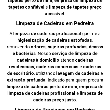
tapetes perto de mim
,
empresa de limpeza de
tapetes confiável
e
limpeza de tapetes preço
acessível
.
Limpeza de Cadeiras em
Pedreira
A
limpeza de cadeiras profissional
garante a
higienização de cadeiras estofadas
,
removendo
odores, sujeiras profundas, ácaros
e bactérias
. Nosso
serviço de limpeza de
cadeiras à domicílio
atende
cadeiras
residenciais
,
cadeiras comerciais
e
cadeiras
de escritório
, utilizando
lavagem de cadeiras
e
extração profunda
. Indicado para quem procura
limpeza de cadeiras perto de mim
,
empresa de
limpeza de cadeiras profissional
e
limpeza de
cadeiras preço justo
.
Limpeza de Persianas em
Pedreira