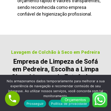
orçamento rápido e valores transparentes,
sendo reconhecida como empresa
confiável de higienização profissional.
Lavagem de Colchão à Seco em Pedreira
Empresa de Limpeza de Sofá
em Pedreira, Escolha a Limpa
Clean Limpeza de Estofados e
Nós armazenamos dados temporariamente para melhorar a sua
Colchão
experiência de navegação e recomendar conteúdo de seu
interesse. Ao utilizar nossos serviços, você concorda com tal
Nossos clientes são fiéis pois gostara dos nossos
monitoramento.
Orçamentos
serviços e nos recomendam, veja alguns desses
Prosseguir
Política de privacidade
comentários: