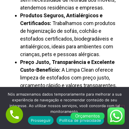
atendemos residências e empresas.
Produtos Seguros, Antialérgicos e
Certificados:
Trabalhamos com produtos
de higienização de sofás, colchão e
estofados certificados, biodegradáveis e
antialérgicos, ideais para ambientes com
crianças, pets e pessoas alérgicas.
Preço Justo, Transparência e Excelente
Custo-Benefício:
A Limpa Clean oferece
limpeza de estofados com preço justo,
orçamento rápido e valores transparentes,
sendo reconhecida como empresa
Nós armazenamos dados temporariamente para melhorar a sua
experiência de navegação e recomendar conteúdo de seu
confiável de higienização profissional.
interesse. Ao utilizar nossos serviços, você concorda com tal
monitoramento.
Orçamentos
Prosseguir
Política de privacidade