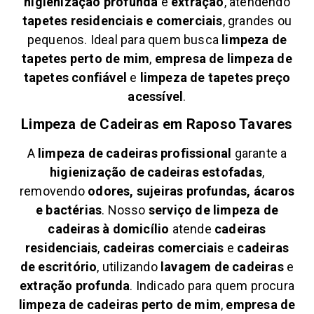
higienização profunda
e
extração
, atendendo
tapetes residenciais e comerciais
, grandes ou
pequenos. Ideal para quem busca
limpeza de
tapetes perto de mim
,
empresa de limpeza de
tapetes confiável
e
limpeza de tapetes preço
acessível
.
Limpeza de Cadeiras em
Raposo Tavares
A
limpeza de cadeiras profissional
garante a
higienização de cadeiras estofadas
,
removendo
odores, sujeiras profundas, ácaros
e bactérias
. Nosso
serviço de limpeza de
cadeiras à domicílio
atende
cadeiras
residenciais
,
cadeiras comerciais
e
cadeiras
de escritório
, utilizando
lavagem de cadeiras
e
extração profunda
. Indicado para quem procura
limpeza de cadeiras perto de mim
,
empresa de