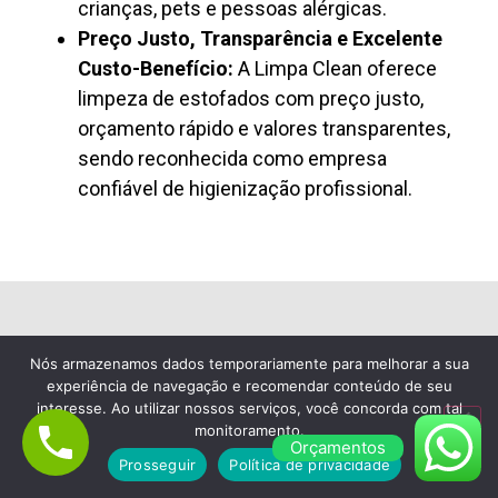
crianças, pets e pessoas alérgicas.
Preço Justo, Transparência e Excelente
Custo-Benefício:
A Limpa Clean oferece
limpeza de estofados com preço justo,
orçamento rápido e valores transparentes,
sendo reconhecida como empresa
confiável de higienização profissional.
Lavagem de Colchão à Seco em Raposo
Nós armazenamos dados temporariamente para melhorar a sua
Tavares
experiência de navegação e recomendar conteúdo de seu
interesse. Ao utilizar nossos serviços, você concorda com tal
Empresa de Limpeza de Sofá
monitoramento.
Orçamentos
em Raposo Tavares, Escolha a
Prosseguir
Política de privacidade
Limpa Clean Limpeza de