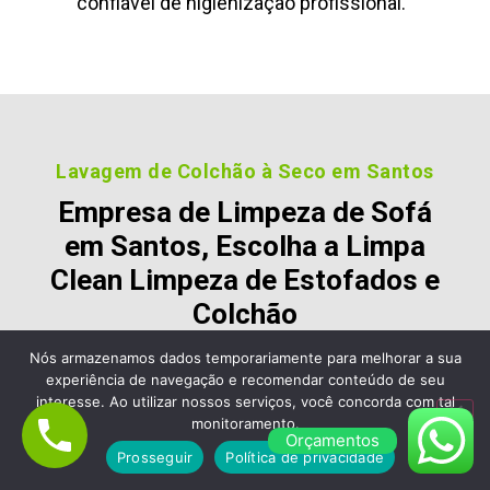
confiável de higienização profissional.
Lavagem de Colchão à Seco em Santos
Empresa de Limpeza de Sofá
em Santos, Escolha a Limpa
Clean Limpeza de Estofados e
Colchão
Nossos clientes são fiéis pois gostara dos nossos
Nós armazenamos dados temporariamente para melhorar a sua
experiência de navegação e recomendar conteúdo de seu
serviços e nos recomendam, veja alguns desses
interesse. Ao utilizar nossos serviços, você concorda com tal
comentários:
monitoramento.
Orçamentos
Prosseguir
Política de privacidade