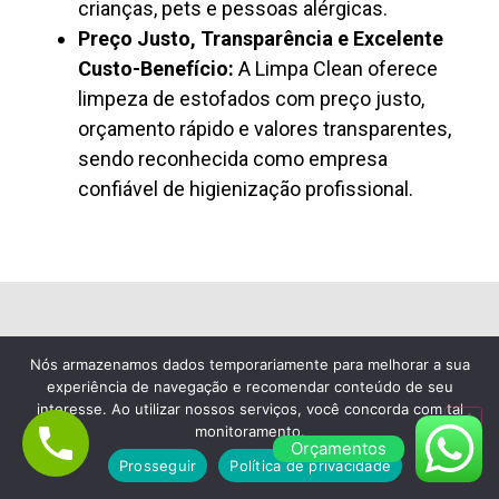
crianças, pets e pessoas alérgicas.
Preço Justo, Transparência e Excelente
Custo-Benefício:
A Limpa Clean oferece
limpeza de estofados com preço justo,
orçamento rápido e valores transparentes,
sendo reconhecida como empresa
confiável de higienização profissional.
Lavagem de Colchão à Seco em Vila
Nós armazenamos dados temporariamente para melhorar a sua
Leopoldina
experiência de navegação e recomendar conteúdo de seu
interesse. Ao utilizar nossos serviços, você concorda com tal
Empresa de Limpeza de Sofá
monitoramento.
Orçamentos
em Vila Leopoldina, Escolha a
Prosseguir
Política de privacidade
Limpa Clean Limpeza de