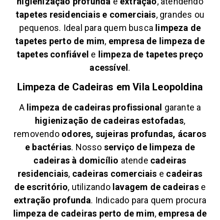
higienização profunda
e
extração
, atendendo
tapetes residenciais e comerciais
, grandes ou
pequenos. Ideal para quem busca
limpeza de
tapetes perto de mim
,
empresa de limpeza de
tapetes confiável
e
limpeza de tapetes preço
acessível
.
Limpeza de Cadeiras em
Vila Leopoldina
A
limpeza de cadeiras profissional
garante a
higienização de cadeiras estofadas
,
removendo
odores, sujeiras profundas, ácaros
e bactérias
. Nosso
serviço de limpeza de
cadeiras à domicílio
atende
cadeiras
residenciais
,
cadeiras comerciais
e
cadeiras
de escritório
, utilizando
lavagem de cadeiras
e
extração profunda
. Indicado para quem procura
limpeza de cadeiras perto de mim
,
empresa de