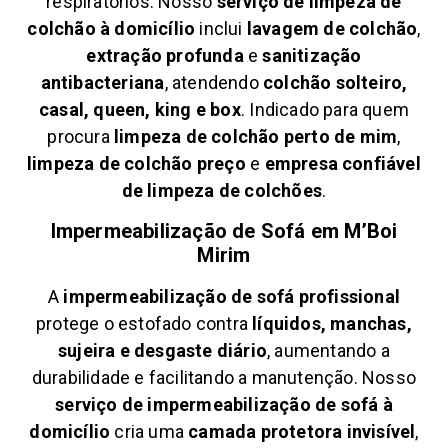
respiratórios. Nosso
serviço de limpeza de
colchão à domicílio
inclui
lavagem de colchão
,
extração profunda
e
sanitização
antibacteriana
, atendendo
colchão solteiro,
casal, queen, king e box
. Indicado para quem
procura
limpeza de colchão perto de mim
,
limpeza de colchão preço
e
empresa confiável
de limpeza de colchões
.
Impermeabilização de Sofá em
M’Boi
Mirim
A
impermeabilização de sofá profissional
protege o estofado contra
líquidos, manchas,
sujeira e desgaste diário
, aumentando a
durabilidade e facilitando a manutenção. Nosso
serviço de impermeabilização de sofá à
domicílio
cria uma
camada protetora invisível
,