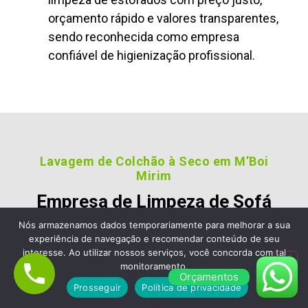
orçamento rápido e valores transparentes,
sendo reconhecida como empresa
confiável de higienização profissional.
Lavagem de Colchão à Seco em M’Boi
Mirim
Empresa de Limpeza de Sofá
em M’Boi Mirim, Escolha a
Nós armazenamos dados temporariamente para melhorar a sua
experiência de navegação e recomendar conteúdo de seu
Limpa Clean Limpeza de
interesse. Ao utilizar nossos serviços, você concorda com tal
Estofados e Colchão
monitoramento.
Orçamentos
Prosseguir
Política de privacidade
Nossos clientes são fiéis pois gostara dos nossos