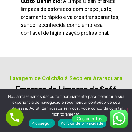
Custo-Benefício:
A Limpa Clean oferece
limpeza de estofados com preço justo,
orçamento rápido e valores transparentes,
sendo reconhecida como empresa
confiável de higienização profissional.
Lavagem de Colchão à Seco em Araraquara
Empresa de Limpeza de Sofá
em Araraquara, Escolha a
Nós armazenamos dados temporariamente para melhorar a sua
experiência de navegação e recomendar conteúdo de seu
Limpa Clean Limpeza de
interesse. Ao utilizar nossos serviços, você concorda com tal
monitoramento.
Estofados e Colchão
Orçamentos
Prosseguir
Política de privacidade
Nossos clientes são fiéis pois gostara dos nossos