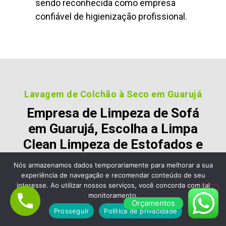
sendo reconhecida como empresa
confiável de higienização profissional.
Lavagem de Colchão à Seco em Guarujá
Empresa de Limpeza de Sofá
em Guarujá, Escolha a Limpa
Clean Limpeza de Estofados e
Colchão
Nós armazenamos dados temporariamente para melhorar a sua
experiência de navegação e recomendar conteúdo de seu
Nossos clientes são fiéis pois gostara dos nossos
interesse. Ao utilizar nossos serviços, você concorda com tal
serviços e nos recomendam, veja alguns desses
monitoramento.
Orçamentos
comentários:
Prosseguir
Política de privacidade