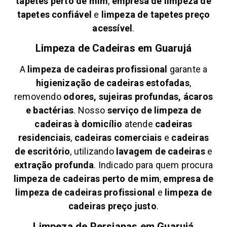
tapetes perto de mim
,
empresa de limpeza de
tapetes confiável
e
limpeza de tapetes preço
acessível
.
Limpeza de Cadeiras em
Guarujá
A
limpeza de cadeiras profissional
garante a
higienização de cadeiras estofadas
,
removendo
odores, sujeiras profundas, ácaros
e bactérias
. Nosso
serviço de limpeza de
cadeiras à domicílio
atende
cadeiras
residenciais
,
cadeiras comerciais
e
cadeiras
de escritório
, utilizando
lavagem de cadeiras
e
extração profunda
. Indicado para quem procura
limpeza de cadeiras perto de mim
,
empresa de
limpeza de cadeiras profissional
e
limpeza de
cadeiras preço justo
.
Limpeza de Persianas em
Guarujá