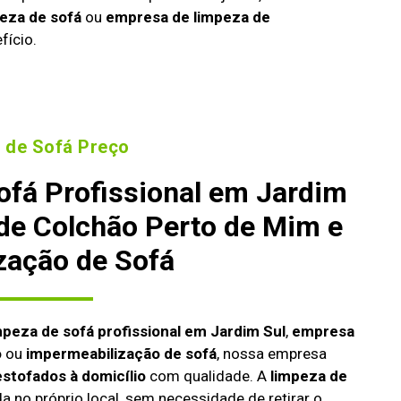
eza de sofá
ou
empresa de limpeza de
fício.
 de Sofá Preço
ofá Profissional em Jardim
 de Colchão Perto de Mim e
zação de Sofá
mpeza de sofá profissional em Jardim Sul
,
empresa
o
ou
impermeabilização de sofá
, nossa empresa
estofados à domicílio
com qualidade. A
limpeza de
da no próprio local, sem necessidade de retirar o