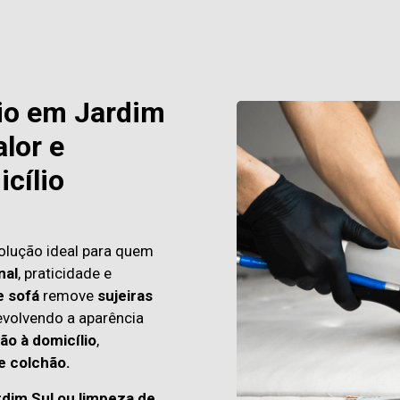
io em Jardim
lor e
cílio
olução ideal para quem
nal
, praticidade e
e sofá
remove
sujeiras
evolvendo a aparência
ão à domicílio
,
e colchão.
rdim Sul ou limpeza de