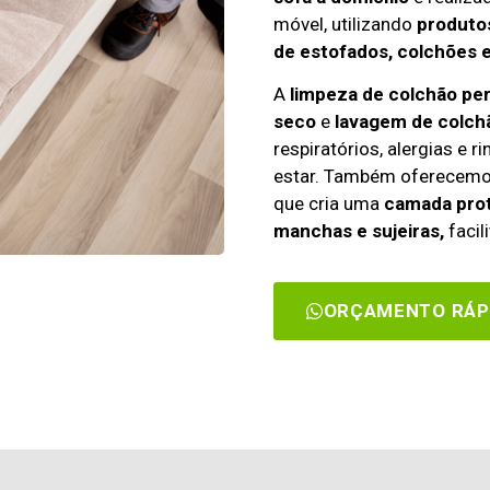
móvel, utilizando
produtos
de estofados, colchões 
A
limpeza de colchão pe
seco
e
lavagem de colch
respiratórios, alergias e 
estar. Também oferecem
que cria uma
camada prot
manchas e sujeiras,
facil
ORÇAMENTO RÁP