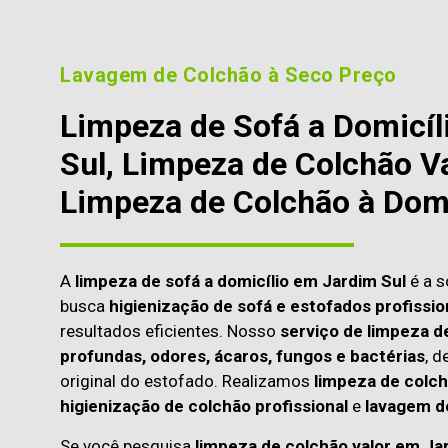
Lavagem de Colchão à Seco Preço
Limpeza de Sofá a Domicíl
Sul, Limpeza de Colchão Va
Limpeza de Colchão à Domi
A
limpeza de sofá a domicílio em Jardim Sul
é a s
busca
higienização de sofá e estofados profissio
resultados eficientes. Nosso
serviço de limpeza d
profundas, odores, ácaros, fungos e bactérias
, d
original do estofado. Realizamos
limpeza de colch
higienização de colchão profissional
e
lavagem d
Se você pesquisa
limpeza de colchão valor em Ja