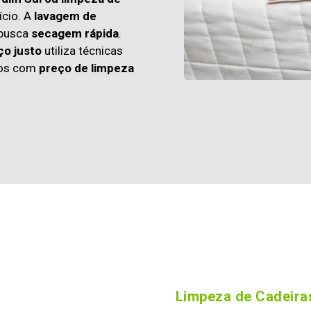
cio. A
lavagem de
 busca
secagem rápida
.
ço justo
utiliza técnicas
os com
preço de limpeza
Limpeza de Cadeiras