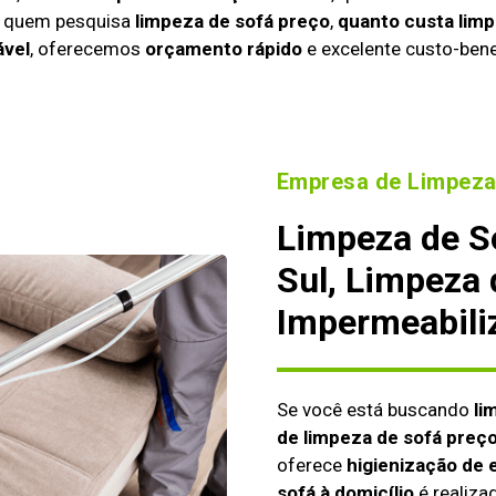
a quem pesquisa
limpeza de sofá preço
,
quanto custa limp
ável
, oferecemos
orçamento rápido
e excelente custo-bene
Empresa de Limpeza
Limpeza de S
Sul, Limpeza
Impermeabili
Se você está buscando
li
de limpeza de sofá preç
oferece
higienização de 
sofá à domicílio
é realiza