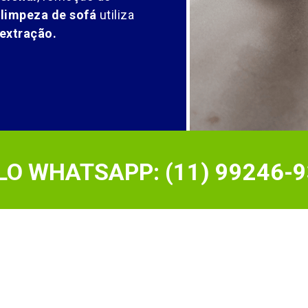
 limpeza de sofá
utiliza
extração.
O WHATSAPP: (11) 99246-9