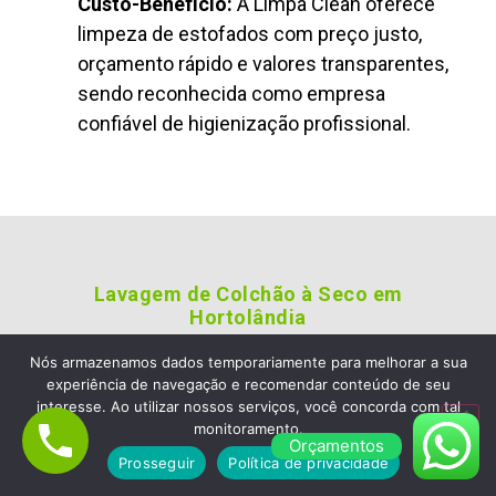
Custo-Benefício:
A Limpa Clean oferece
limpeza de estofados com preço justo,
orçamento rápido e valores transparentes,
sendo reconhecida como empresa
confiável de higienização profissional.
Lavagem de Colchão à Seco em
Hortolândia
Empresa de Limpeza de Sofá
Nós armazenamos dados temporariamente para melhorar a sua
experiência de navegação e recomendar conteúdo de seu
em Hortolândia, Escolha a
interesse. Ao utilizar nossos serviços, você concorda com tal
Limpa Clean Limpeza de
monitoramento.
Orçamentos
Estofados e Colchão
Prosseguir
Política de privacidade