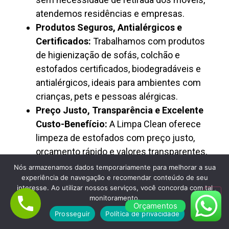
atendemos residências e empresas.
Produtos Seguros, Antialérgicos e
Certificados:
Trabalhamos com produtos
de higienização de sofás, colchão e
estofados certificados, biodegradáveis e
antialérgicos, ideais para ambientes com
crianças, pets e pessoas alérgicas.
Preço Justo, Transparência e Excelente
Custo-Benefício:
A Limpa Clean oferece
limpeza de estofados com preço justo,
orçamento rápido e valores transparentes,
sendo reconhecida como empresa
Nós armazenamos dados temporariamente para melhorar a sua
experiência de navegação e recomendar conteúdo de seu
confiável de higienização profissional.
interesse. Ao utilizar nossos serviços, você concorda com tal
monitoramento.
Orçamentos
Prosseguir
Política de privacidade