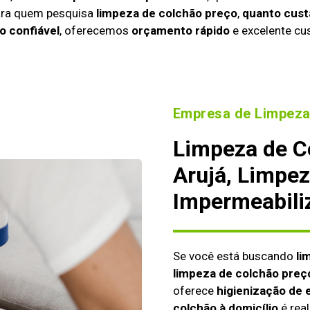
ara quem pesquisa
limpeza de colchão preço
,
quanto cust
o confiável
, oferecemos
orçamento rápido
e excelente cus
Empresa de Limpeza
Limpeza de C
Arujá, Limpez
Impermeabili
Se você está buscando
li
limpeza de colchão preç
oferece
higienização de 
colchão à domicílio
é real