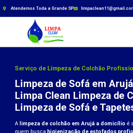
Atendemos Toda a Grande SP
limpaclean11@gmail.co
Serviço de Limpeza de Colchão Profissio
Limpeza de Sofá em Arujá
Limpa Clean Limpeza de C
Limpeza de Sofá e Tapete
A
limpeza de colchão em Arujá a domicílio
é a
quem busca
higienização de estofados profis