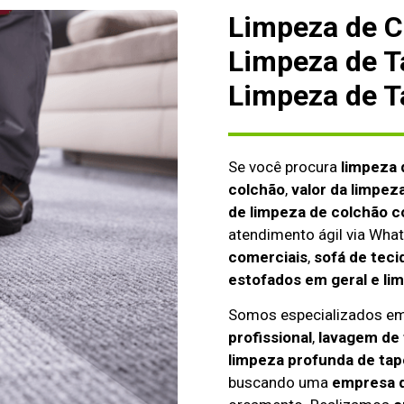
Limpeza de C
Limpeza de T
Limpeza de T
Se você procura
limpeza 
colchão
,
valor da limpez
de limpeza de colchão c
atendimento ágil via Wh
comerciais
,
sofá de teci
estofados em geral e li
Somos especializados e
profissional
,
lavagem de 
limpeza profunda de tap
buscando uma
empresa d