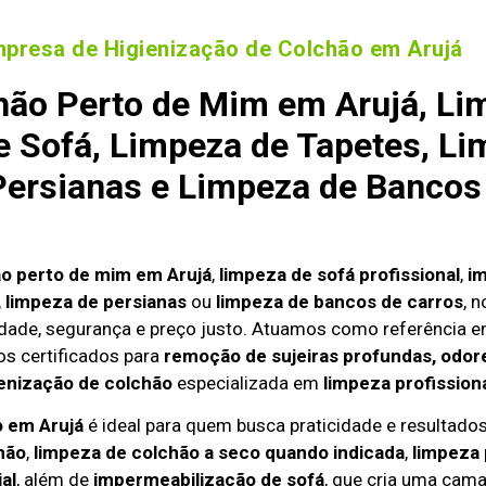
presa de Higienização de Colchão em Arujá
hão Perto de Mim em Arujá, Li
 Sofá, Limpeza de Tapetes, Li
ersianas e Limpeza de Bancos
ão perto de mim em Arujá
,
limpeza de sofá profissional
,
i
,
limpeza de persianas
ou
limpeza de bancos de carros
, 
dade, segurança e preço justo. Atuamos como referência 
s certificados para
remoção de sujeiras profundas, odore
enização de colchão
especializada em
limpeza profission
o em Arujá
é ideal para quem busca praticidade e resultados 
hão
,
limpeza de colchão a seco quando indicada
,
limpeza
al
, além de
impermeabilização de sofá
, que cria uma cama