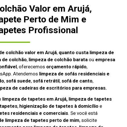
olchão Valor em Arujá,
apete Perto de Mim e
apetes Profissional
de colchão valor em Arujá
,
quanto custa limpeza de
a de colchão
,
limpeza de colchão barata
ou
empresa
onfiável
, oferecemos
orçamento rápido
,
atsApp. Atendemos
limpeza de
sofás residenciais e
do
,
sofá suede
,
sofá retrátil
,
sofá de canto
,
mpeza de cadeiras de escritórios para empresas.
m
limpeza de tapetes em Arujá, limpeza de tapetes
tapetes
,
higienização de tapetes à domicílio
e
etes residenciais e comerciais
. Se você está
e limpeza de tapetes perto de mim
, solicite