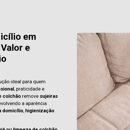
icílio em
Valor e
io
ução ideal para quem
sional
, praticidade e
e colchão
remove
sujeiras
evolvendo a aparência
à domicílio
,
higienização
ujá ou limpeza de colchão