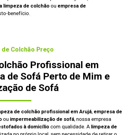
a limpeza de colchão
ou
empresa de
to-benefício.
 de Colchão Preço
olchão Profissional em
a de Sofá Perto de Mim e
zação de Sofá
mpeza de colchão profissional em Arujá
,
empresa de
o
ou
impermeabilização de sofá
, nossa empresa
estofados à domicílio
com qualidade. A
limpeza de
izada no próprio local, sem necessidade de retirar o