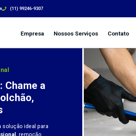
m
(11) 99246-9307
Empresa
Nossos Serviços
Contato
nal
: Chame a
olchão,
s
 solução ideal para
sional
, remoção