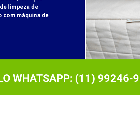
 de limpeza de
ão com máquina de
O WHATSAPP: (11) 99246-9