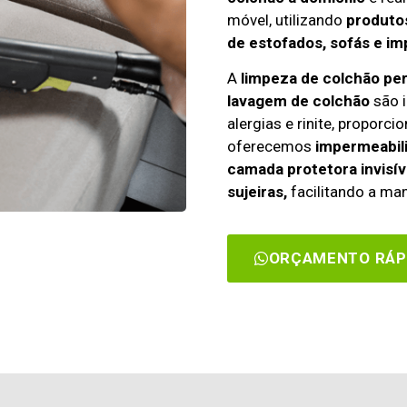
móvel, utilizando
produtos
de estofados, sofás e im
A
limpeza de colchão pe
lavagem de colchão
são i
alergias e rinite, propor
oferecemos
impermeabili
camada protetora invisív
sujeiras,
facilitando a man
ORÇAMENTO RÁP