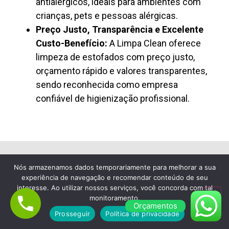
antialérgicos, ideais para ambientes com
crianças, pets e pessoas alérgicas.
Preço Justo, Transparência e Excelente
Custo-Benefício:
A Limpa Clean oferece
limpeza de estofados com preço justo,
orçamento rápido e valores transparentes,
sendo reconhecida como empresa
confiável de higienização profissional.
Nós armazenamos dados temporariamente para melhorar a sua
Lavagem de Colchão à Seco em Barra
experiência de navegação e recomendar conteúdo de seu
Funda
interesse. Ao utilizar nossos serviços, você concorda com tal
monitoramento.
Empresa de Limpeza de
Orçamentos
Prosseguir
Política de privacidade
Colchão em Barra Funda,