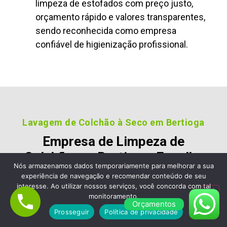
limpeza de estofados com preço justo,
orçamento rápido e valores transparentes,
sendo reconhecida como empresa
confiável de higienização profissional.
Lavagem de Colchão à Seco em Bertioga
Empresa de Limpeza de
Colchão em Bertioga, Escolha
Nós armazenamos dados temporariamente para melhorar a sua
a Limpa Clean Limpeza de
experiência de navegação e recomendar conteúdo de seu
Estofados e Sofá
interesse. Ao utilizar nossos serviços, você concorda com tal
monitoramento.
Orçamentos
Nossos clientes são fiéis pois gostara dos nossos
Prosseguir
Política de privacidade
serviços e nos recomendam, veja alguns desses