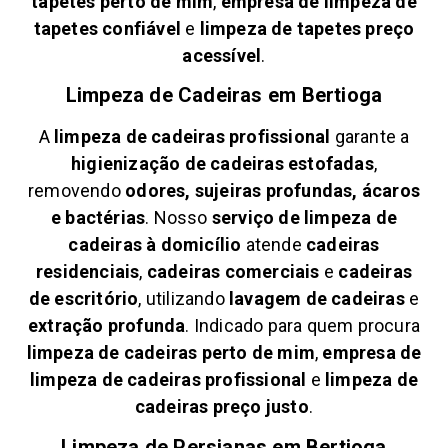
tapetes perto de mim
,
empresa de limpeza de
tapetes confiável
e
limpeza de tapetes preço
acessível
.
Limpeza de Cadeiras em
Bertioga
A
limpeza de cadeiras profissional
garante a
higienização de cadeiras estofadas
,
removendo
odores, sujeiras profundas, ácaros
e bactérias
. Nosso
serviço de limpeza de
cadeiras à domicílio
atende
cadeiras
residenciais
,
cadeiras comerciais
e
cadeiras
de escritório
, utilizando
lavagem de cadeiras
e
extração profunda
. Indicado para quem procura
limpeza de cadeiras perto de mim
,
empresa de
limpeza de cadeiras profissional
e
limpeza de
cadeiras preço justo
.
Limpeza de Persianas em
Bertioga