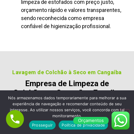
limpeza de estofados com preço justo,
orçamento rápido e valores transparentes,
sendo reconhecida como empresa
confiável de higienização profissional.
Lavagem de Colchão à Seco em Cangaíba
Empresa de Limpeza de
Colchão em Cangaíba, Escolha
Nós armazenamos dados temporariamente para melhorar a sua
a Limpa Clean Limpeza de
experiência de navegação e recomendar conteúdo de seu
Estofados e Sofá
interesse. Ao utilizar nossos serviços, você concorda com tal
monitoramento.
Orçamentos
Nossos clientes são fiéis pois gostara dos nossos
Prosseguir
Política de privacidade
serviços e nos recomendam, veja alguns desses