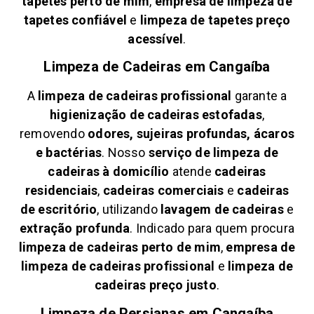
tapetes perto de mim
,
empresa de limpeza de
tapetes confiável
e
limpeza de tapetes preço
acessível
.
Limpeza de Cadeiras em
Cangaíba
A
limpeza de cadeiras profissional
garante a
higienização de cadeiras estofadas
,
removendo
odores, sujeiras profundas, ácaros
e bactérias
. Nosso
serviço de limpeza de
cadeiras à domicílio
atende
cadeiras
residenciais
,
cadeiras comerciais
e
cadeiras
de escritório
, utilizando
lavagem de cadeiras
e
extração profunda
. Indicado para quem procura
limpeza de cadeiras perto de mim
,
empresa de
limpeza de cadeiras profissional
e
limpeza de
cadeiras preço justo
.
Limpeza de Persianas em
Cangaíba