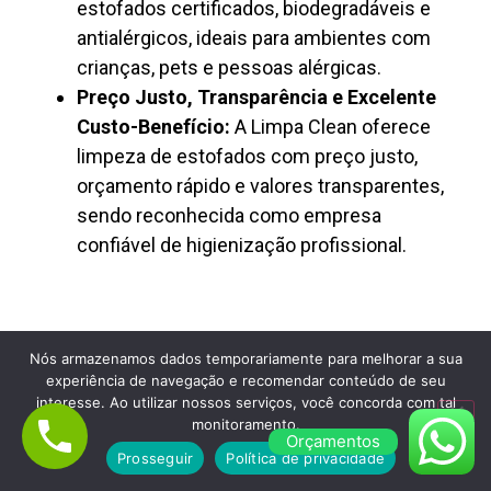
estofados certificados, biodegradáveis e
antialérgicos, ideais para ambientes com
crianças, pets e pessoas alérgicas.
Preço Justo, Transparência e Excelente
Custo-Benefício:
A Limpa Clean oferece
limpeza de estofados com preço justo,
orçamento rápido e valores transparentes,
sendo reconhecida como empresa
confiável de higienização profissional.
Nós armazenamos dados temporariamente para melhorar a sua
experiência de navegação e recomendar conteúdo de seu
interesse. Ao utilizar nossos serviços, você concorda com tal
Lavagem de Colchão à Seco em Chácara
monitoramento.
Flora
Orçamentos
Prosseguir
Política de privacidade
Empresa de Limpeza de