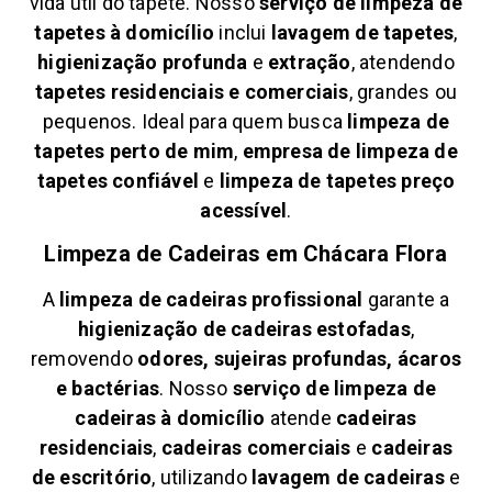
vida útil do tapete. Nosso
serviço de limpeza de
tapetes à domicílio
inclui
lavagem de tapetes
,
higienização profunda
e
extração
, atendendo
tapetes residenciais e comerciais
, grandes ou
pequenos. Ideal para quem busca
limpeza de
tapetes perto de mim
,
empresa de limpeza de
tapetes confiável
e
limpeza de tapetes preço
acessível
.
Limpeza de Cadeiras em
Chácara Flora
A
limpeza de cadeiras profissional
garante a
higienização de cadeiras estofadas
,
removendo
odores, sujeiras profundas, ácaros
e bactérias
. Nosso
serviço de limpeza de
cadeiras à domicílio
atende
cadeiras
residenciais
,
cadeiras comerciais
e
cadeiras
de escritório
, utilizando
lavagem de cadeiras
e