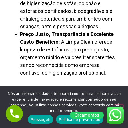
de higienização de sofás, colchão e
estofados certificados, biodegradáveis e
antialérgicos, ideais para ambientes com
crianças, pets e pessoas alérgicas.
Preço Justo, Transparência e Excelente
Custo-Benefício:
A Limpa Clean oferece
limpeza de estofados com preço justo,
orçamento rápido e valores transparentes,
sendo reconhecida como empresa
confiável de higienização profissional.
Nós armazenamos dados temporariamente para melhorar a sua
experiência de navegação e recomendar conteúdo de seu
interesse. Ao utilizar nossos serviços, você concorda com tal
monitoramento.
Orçamentos
Lavagem de Colchão à Seco em Chácara
Prosseguir
Política de privacidade
Klabin