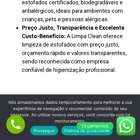
estofados certificados, biodegradáveis e
antialérgicos, ideais para ambientes com
crianças, pets e pessoas alérgicas.
Preço Justo, Transparência e Excelente
Custo-Benefício:
A Limpa Clean oferece
limpeza de estofados com preço justo,
orçamento rápido e valores transparentes,
sendo reconhecida como empresa
confiável de higienização profissional.
Nós armazenamos dados temporariamente para melhorar a sua
experiência de navegação e recomendar conteúdo de seu
interesse. Ao utilizar nossos serviços, você concorda com tal
Lavagem de Colchão à Seco em Cidade
monitoramento.
Avelino
Orçamentos
Prosseguir
Política de privacidade
Empresa de Limpeza de