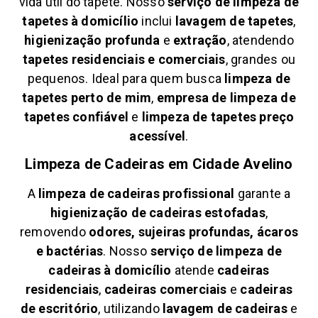
vida útil do tapete. Nosso
serviço de limpeza de
tapetes à domicílio
inclui
lavagem de tapetes
,
higienização profunda
e
extração
, atendendo
tapetes residenciais e comerciais
, grandes ou
pequenos. Ideal para quem busca
limpeza de
tapetes perto de mim
,
empresa de limpeza de
tapetes confiável
e
limpeza de tapetes preço
acessível
.
Limpeza de Cadeiras em
Cidade Avelino
A
limpeza de cadeiras profissional
garante a
higienização de cadeiras estofadas
,
removendo
odores, sujeiras profundas, ácaros
e bactérias
. Nosso
serviço de limpeza de
cadeiras à domicílio
atende
cadeiras
residenciais
,
cadeiras comerciais
e
cadeiras
de escritório
, utilizando
lavagem de cadeiras
e