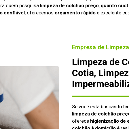
ara quem pesquisa
limpeza de colchão preço
,
quanto cust
o confiável
, oferecemos
orçamento rápido
e excelente cus
Empresa de Limpeza
Limpeza de C
Cotia, Limpez
Impermeabili
Se você está buscando
li
limpeza de colchão preç
oferece
higienização de 
colchão à domicílio
é real