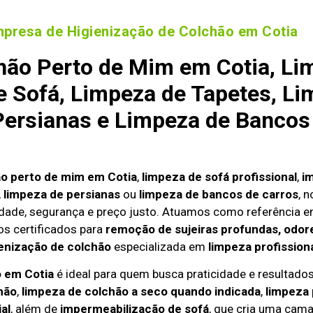
presa de Higienização de Colchão em Cotia
hão Perto de Mim em Cotia, Li
 Sofá, Limpeza de Tapetes, Li
ersianas e Limpeza de Bancos
ão perto de mim em Cotia
,
limpeza de sofá profissional
,
i
,
limpeza de persianas
ou
limpeza de bancos de carros
, 
dade, segurança e preço justo. Atuamos como referência 
s certificados para
remoção de sujeiras profundas, odore
enização de colchão
especializada em
limpeza profission
o em Cotia
é ideal para quem busca praticidade e resultados 
hão
,
limpeza de colchão a seco quando indicada
,
limpeza
al
, além de
impermeabilização de sofá
, que cria uma cama