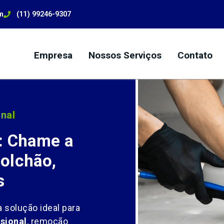
m
(11) 99246-9307
Empresa
Nossos Serviços
Contato
nal
: Chame a
olchão,
s
a solução ideal para
sional
, remoção