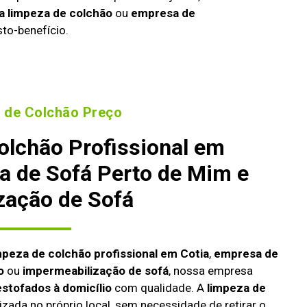
a limpeza de colchão
ou
empresa de
to-benefício.
 de Colchão Preço
olchão Profissional em
a de Sofá Perto de Mim e
zação de Sofá
mpeza de colchão profissional em Cotia
,
empresa de
o
ou
impermeabilização de sofá
, nossa empresa
estofados à domicílio
com qualidade. A
limpeza de
izada no próprio local, sem necessidade de retirar o