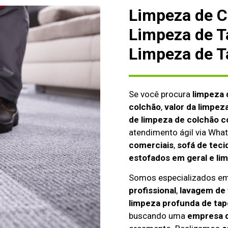
Limpeza de C
Limpeza de T
Limpeza de T
Se você procura
limpeza 
colchão
,
valor da limpez
de limpeza de colchão c
atendimento ágil via Wh
comerciais
,
sofá de teci
estofados em geral e li
Somos especializados e
profissional
,
lavagem de 
limpeza profunda de tap
buscando uma
empresa d