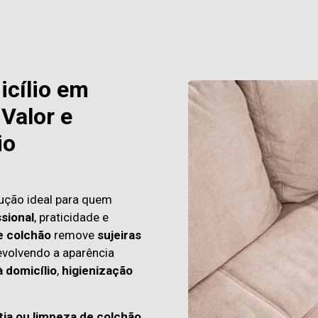
icílio em
Valor e
io
ução ideal para quem
sional
, praticidade e
e colchão
remove
sujeiras
evolvendo a aparência
à domicílio
,
higienização
tia ou limpeza de colchão