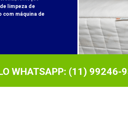
 de limpeza de
ão com máquina de
O WHATSAPP: (11) 99246-9