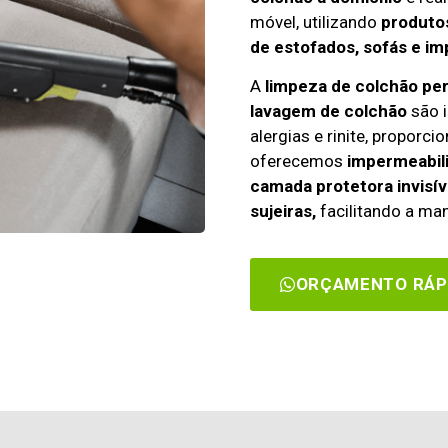
móvel, utilizando
produtos
de estofados, sofás e im
A
limpeza de colchão pe
lavagem de colchão
são i
alergias e rinite, propor
oferecemos
impermeabili
camada protetora invisív
sujeiras,
facilitando a man
ORÇAMENTO RÁP