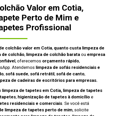
olchão Valor em Cotia,
apete Perto de Mim e
apetes Profissional
de colchão valor em Cotia
,
quanto custa limpeza de
a de colchão
,
limpeza de colchão barata
ou
empresa
onfiável
, oferecemos
orçamento rápido
,
atsApp. Atendemos
limpeza de
sofás residenciais e
do
,
sofá suede
,
sofá retrátil
,
sofá de canto
,
mpeza de cadeiras de escritórios para empresas.
m
limpeza de tapetes em Cotia, limpeza de tapetes
tapetes
,
higienização de tapetes à domicílio
e
etes residenciais e comerciais
. Se você está
e limpeza de tapetes perto de mim
, solicite