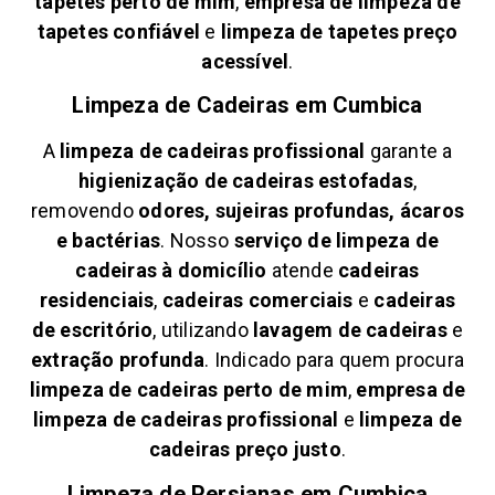
tapetes perto de mim
,
empresa de limpeza de
tapetes confiável
e
limpeza de tapetes preço
acessível
.
Limpeza de Cadeiras em
Cumbica
A
limpeza de cadeiras profissional
garante a
higienização de cadeiras estofadas
,
removendo
odores, sujeiras profundas, ácaros
e bactérias
. Nosso
serviço de limpeza de
cadeiras à domicílio
atende
cadeiras
residenciais
,
cadeiras comerciais
e
cadeiras
de escritório
, utilizando
lavagem de cadeiras
e
extração profunda
. Indicado para quem procura
limpeza de cadeiras perto de mim
,
empresa de
limpeza de cadeiras profissional
e
limpeza de
cadeiras preço justo
.
Limpeza de Persianas em
Cumbica