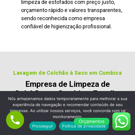
limpeza de estofados com preço justo,
orçamento rápido e valores transparentes,
sendo reconhecida como empresa
confiável de higienização profissional.
Lavagem de Colchão à Seco em Cumbica
Empresa de Limpeza de
Colchão em Cumbica, Escolha
Nós armazenamos dados temporariamente para melhorar a sua
a Limpa Clean Limpeza de
experiência de navegação e recomendar conteúdo de seu
Estofados e Sofá
interesse. Ao utilizar nossos serviços, você concorda com tal
monitoramento.
Orçamentos
Nossos clientes são fiéis pois gostara dos nossos
Prosseguir
Política de privacidade
serviços e nos recomendam, veja alguns desses