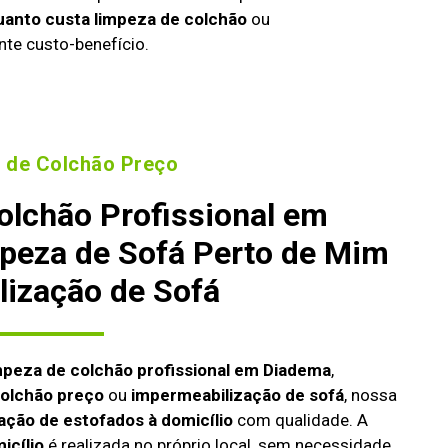
uanto custa limpeza de colchão
ou
nte custo-benefício.
 de Colchão Preço
olchão Profissional em
peza de Sofá Perto de Mim
lização de Sofá
mpeza de colchão profissional em Diadema
,
colchão preço
ou
impermeabilização de sofá
, nossa
ação de estofados à domicílio
com qualidade. A
icílio
é realizada no próprio local, sem necessidade