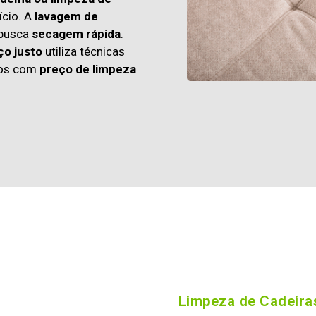
cio. A
lavagem de
 busca
secagem rápida
.
ço justo
utiliza técnicas
os com
preço de limpeza
Limpeza de Cadeiras