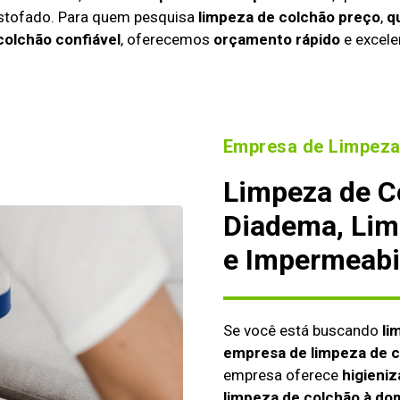
estofado. Para quem pesquisa
limpeza de colchão preço
,
q
colchão confiável
, oferecemos
orçamento rápido
e excele
Empresa de Limpeza
Limpeza de C
Diadema, Lim
e Impermeabi
Se você está buscando
li
empresa de limpeza de 
empresa oferece
higieniz
limpeza de colchão à dom