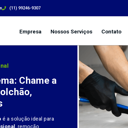
m
(11) 99246-9307
Empresa
Nossos Serviços
Contato
nal
ema: Chame a
olchão,
s
o
é a solução ideal para
sional
, remoção