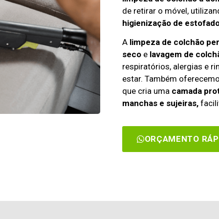
de retirar o móvel, utiliza
higienização de estofado
A
limpeza de colchão pe
seco
e
lavagem de colch
respiratórios, alergias e 
estar. Também oferecem
que cria uma
camada prot
manchas e sujeiras,
facil
ORÇAMENTO RÁP