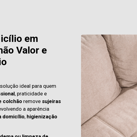
icílio em
ão Valor e
io
 solução ideal para quem
sional
, praticidade e
e colchão
remove
sujeiras
evolvendo a aparência
à domicílio
,
higienização
adema ou limpeza de