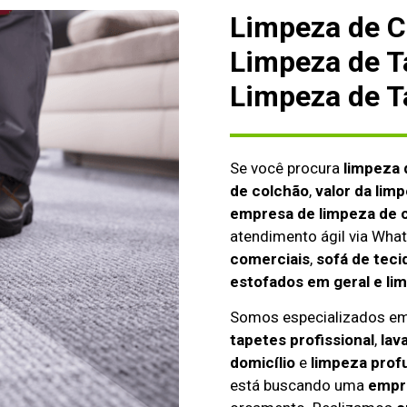
Limpeza de C
Limpeza de T
Limpeza de T
Se você procura
limpeza 
de colchão
,
valor da lim
empresa de limpeza de c
atendimento ágil via Wh
comerciais
,
sofá de teci
estofados em geral e li
Somos especializados e
tapetes profissional
,
lav
domicílio
e
limpeza prof
está buscando uma
empre