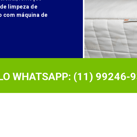
 de limpeza de
ão com máquina de
O WHATSAPP: (11) 99246-9