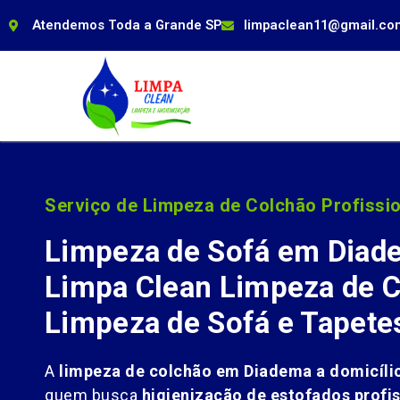
Atendemos Toda a Grande SP
limpaclean11@gmail.co
Serviço de Limpeza de Colchão Profissio
Limpeza de Sofá em Diad
Limpa Clean Limpeza de C
Limpeza de Sofá e Tapete
A
limpeza de colchão em Diadema a domicíli
quem busca
higienização de estofados profis