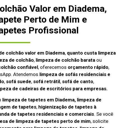
olchão Valor em Diadema,
apete Perto de Mim e
apetes Profissional
de colchão valor em Diadema
,
quanto custa limpeza
peza de colchão
,
limpeza de colchão barata
ou
olchão confiável
, oferecemos
orçamento rápido
,
atsApp. Atendemos
limpeza de
sofás residenciais e
do
,
sofá suede
,
sofá retrátil
,
sofá de canto
,
mpeza de cadeiras de escritórios para empresas.
m
limpeza de tapetes em Diadema, limpeza de
agem de tapetes
,
higienização de tapetes à
unda de tapetes residenciais e comerciais
. Se você
sa de limpeza de tapetes perto de mim
, solicite