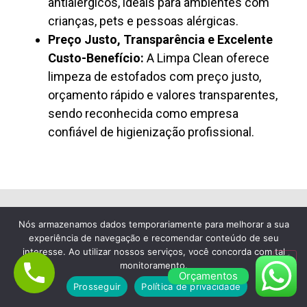
antialérgicos, ideais para ambientes com
crianças, pets e pessoas alérgicas.
Preço Justo, Transparência e Excelente
Custo-Benefício:
A Limpa Clean oferece
limpeza de estofados com preço justo,
orçamento rápido e valores transparentes,
sendo reconhecida como empresa
confiável de higienização profissional.
Nós armazenamos dados temporariamente para melhorar a sua
Lavagem de Colchão à Seco em Embu
experiência de navegação e recomendar conteúdo de seu
Guaçu
interesse. Ao utilizar nossos serviços, você concorda com tal
monitoramento.
Empresa de Limpeza de
Orçamentos
Prosseguir
Política de privacidade
Colchão em Embu Guaçu,