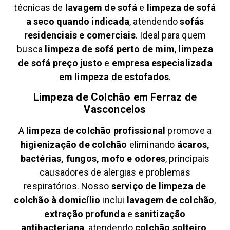
técnicas de
lavagem de sofá
e
limpeza de sofá
a seco quando indicada
, atendendo
sofás
residenciais e comerciais
. Ideal para quem
busca
limpeza de sofá perto de mim
,
limpeza
de sofá preço justo
e
empresa especializada
em limpeza de estofados
.
Limpeza de Colchão em
Ferraz de
Vasconcelos
A
limpeza de colchão profissional
promove a
higienização de colchão
eliminando
ácaros,
bactérias, fungos, mofo e odores
, principais
causadores de alergias e problemas
respiratórios. Nosso
serviço de limpeza de
colchão à domicílio
inclui
lavagem de colchão
,
extração profunda
e
sanitização
antibacteriana
, atendendo
colchão solteiro,