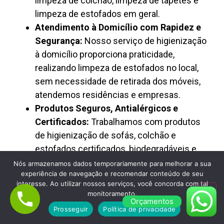
limpeza de colchão, limpeza de tapetes e
limpeza de estofados em geral.
Atendimento à Domicílio com Rapidez e
Segurança:
Nosso serviço de higienização
à domicílio proporciona praticidade,
realizando limpeza de estofados no local,
sem necessidade de retirada dos móveis,
atendemos residências e empresas.
Produtos Seguros, Antialérgicos e
Certificados:
Trabalhamos com produtos
de higienização de sofás, colchão e
estofados certificados, biodegradáveis e
antialérgicos, ideais para ambientes com
Nós armazenamos dados temporariamente para melhorar a sua
experiência de navegação e recomendar conteúdo de seu
crianças, pets e pessoas alérgicas.
interesse. Ao utilizar nossos serviços, você concorda com tal
Preço Justo, Transparência e Excelente
monitoramento.
Orçamentos
Custo-Benefício:
A Limpa Clean oferece
Prosseguir
Política de privacidade
limpeza de estofados com preço justo,