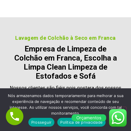
Lavagem de Colchão à Seco em Franca
Empresa de Limpeza de
Colchão em Franca, Escolha a
Limpa Clean Limpeza de
Estofados e Sofá
Nossos clientes são fiéis pois gostara dos nossos
serviços e nos recomendam, veja alguns desses
Nós armazenamos dados temporariamente para melhorar a sua
experiência de navegação e recomendar conteúdo de seu
comentários:
interesse. Ao utilizar nossos serviços, você concorda com tal
monitoramento.
Orçamentos
Prosseguir
Política de privacidade