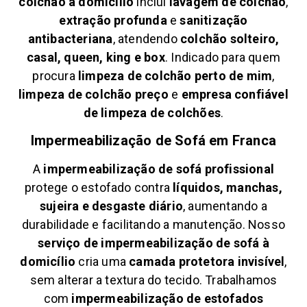
colchão à domicílio
inclui
lavagem de colchão
,
extração profunda
e
sanitização
antibacteriana
, atendendo
colchão solteiro,
casal, queen, king e box
. Indicado para quem
procura
limpeza de colchão perto de mim
,
limpeza de colchão preço
e
empresa confiável
de limpeza de colchões
.
Impermeabilização de Sofá em
Franca
A
impermeabilização de sofá profissional
protege o estofado contra
líquidos, manchas,
sujeira e desgaste diário
, aumentando a
durabilidade e facilitando a manutenção. Nosso
serviço de impermeabilização de sofá à
domicílio
cria uma
camada protetora invisível
,
sem alterar a textura do tecido. Trabalhamos
com
impermeabilização de estofados