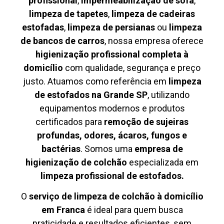
profissional
,
impermeabilização de sofá
,
limpeza de tapetes
,
limpeza de cadeiras
estofadas
,
limpeza de persianas
ou
limpeza
de bancos de carros
, nossa empresa oferece
higienização profissional completa à
domicílio
com qualidade, segurança e preço
justo. Atuamos como referência em
limpeza
de estofados na Grande SP
, utilizando
equipamentos modernos e produtos
certificados para
remoção de sujeiras
profundas, odores, ácaros, fungos e
bactérias
. Somos uma
empresa de
higienização de colchão
especializada em
limpeza profissional de estofados.
O
serviço de limpeza de colchão à domicílio
em Franca
é ideal para quem busca
praticidade e resultados eficientes, sem