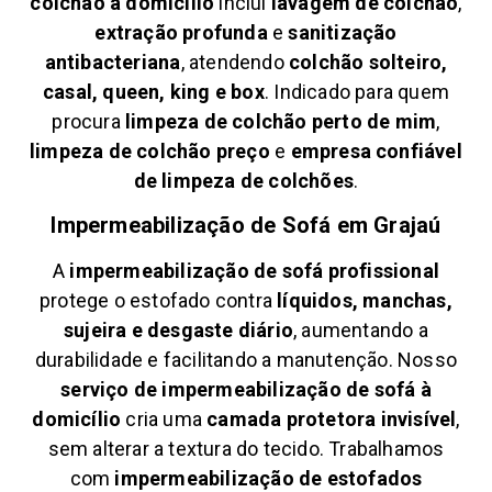
colchão à domicílio
inclui
lavagem de colchão
,
extração profunda
e
sanitização
antibacteriana
, atendendo
colchão solteiro,
casal, queen, king e box
. Indicado para quem
procura
limpeza de colchão perto de mim
,
limpeza de colchão preço
e
empresa confiável
de limpeza de colchões
.
Impermeabilização de Sofá em
Grajaú
A
impermeabilização de sofá profissional
protege o estofado contra
líquidos, manchas,
sujeira e desgaste diário
, aumentando a
durabilidade e facilitando a manutenção. Nosso
serviço de impermeabilização de sofá à
domicílio
cria uma
camada protetora invisível
,
sem alterar a textura do tecido. Trabalhamos
com
impermeabilização de estofados