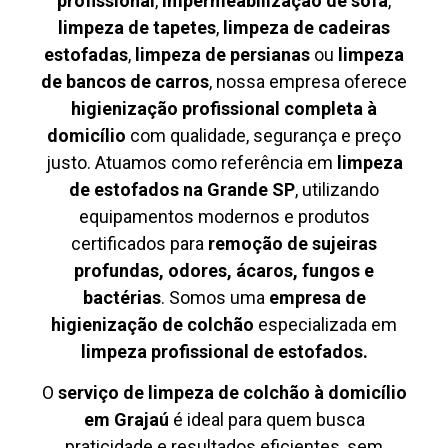
profissional
,
impermeabilização de sofá
,
limpeza de tapetes
,
limpeza de cadeiras
estofadas
,
limpeza de persianas
ou
limpeza
de bancos de carros
, nossa empresa oferece
higienização profissional completa à
domicílio
com qualidade, segurança e preço
justo. Atuamos como referência em
limpeza
de estofados na Grande SP
, utilizando
equipamentos modernos e produtos
certificados para
remoção de sujeiras
profundas, odores, ácaros, fungos e
bactérias
. Somos uma
empresa de
higienização de colchão
especializada em
limpeza profissional de estofados.
O
serviço de limpeza de colchão à domicílio
em Grajaú
é ideal para quem busca
praticidade e resultados eficientes, sem