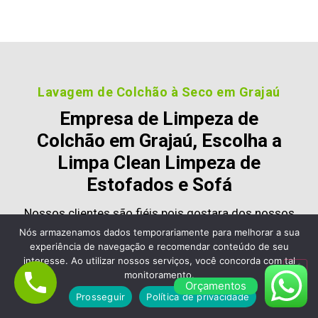
Lavagem de Colchão à Seco em Grajaú
Empresa de Limpeza de
Colchão em Grajaú, Escolha a
Limpa Clean Limpeza de
Estofados e Sofá
Nossos clientes são fiéis pois gostara dos nossos
serviços e nos recomendam, veja alguns desses
Nós armazenamos dados temporariamente para melhorar a sua
experiência de navegação e recomendar conteúdo de seu
comentários:
interesse. Ao utilizar nossos serviços, você concorda com tal
monitoramento.
Orçamentos
Prosseguir
Política de privacidade