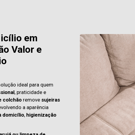
icílio em
ão Valor e
io
solução ideal para quem
sional
, praticidade e
e colchão
remove
sujeiras
evolvendo a aparência
à domicílio
,
higienização
arujá ou limpeza de