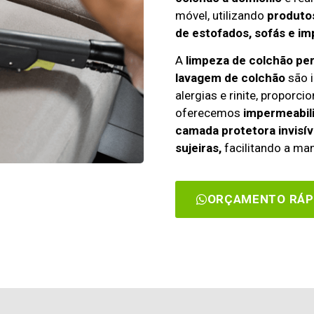
móvel, utilizando
produtos
de estofados, sofás e im
A
limpeza de colchão pe
lavagem de colchão
são i
alergias e rinite, propor
oferecemos
impermeabili
camada protetora invisív
sujeiras,
facilitando a man
ORÇAMENTO RÁP