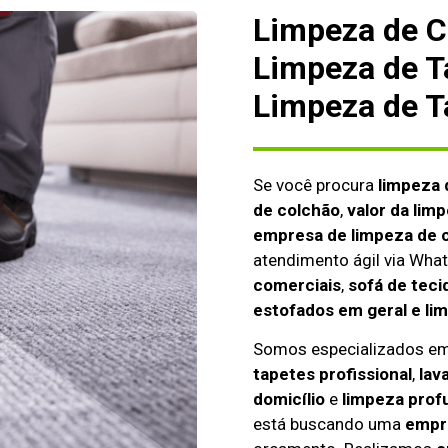
Limpeza de C
Limpeza de T
Limpeza de T
Se você procura
limpeza 
de colchão
,
valor da lim
empresa de limpeza de c
atendimento ágil via Wh
comerciais
,
sofá de teci
estofados em geral e li
Somos especializados e
tapetes profissional
,
lav
domicílio
e
limpeza prof
está buscando uma
empre