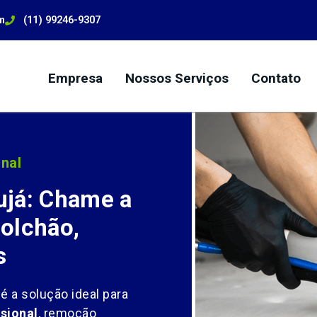
m
(11) 99246-9307
Empresa
Nossos Serviços
Contato
nal
ujá: Chame a
olchão,
s
é a solução ideal para
sional
, remoção