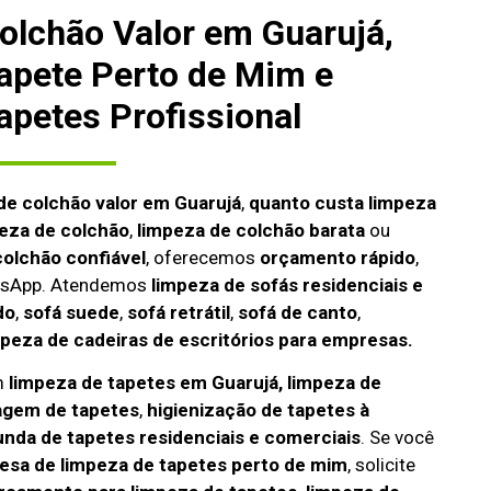
olchão Valor em Guarujá,
apete Perto de Mim e
apetes Profissional
de colchão valor em Guarujá
,
quanto custa limpeza
peza de colchão
,
limpeza de colchão barata
ou
olchão confiável
, oferecemos
orçamento rápido
,
atsApp. Atendemos
limpeza de
sofás residenciais e
do
,
sofá suede
,
sofá retrátil
,
sofá de canto
,
mpeza de cadeiras de escritórios para empresas.
m
limpeza de tapetes em Guarujá, limpeza de
agem de tapetes
,
higienização de tapetes à
unda de tapetes residenciais e comerciais
. Se você
sa de limpeza de tapetes perto de mim
, solicite